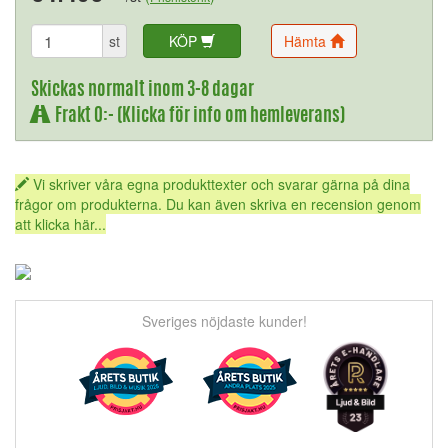
st
KÖP
Hämta
Skickas normalt inom 3-8 dagar
Frakt 0:- (Klicka för info om hemleverans)
Vi skriver våra egna produkttexter och svarar gärna på dina
frågor om produkterna. Du kan även skriva en recension genom
att klicka här...
Sveriges nöjdaste kunder!