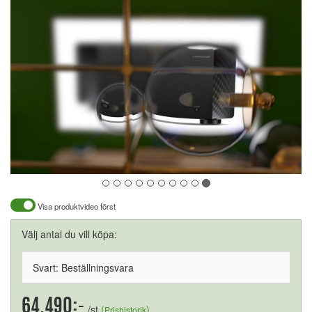
Visa produktvideo först
Välj antal du vill köpa:
Svart: Beställningsvara
64.490:-
/st
(
)
Prishistorik