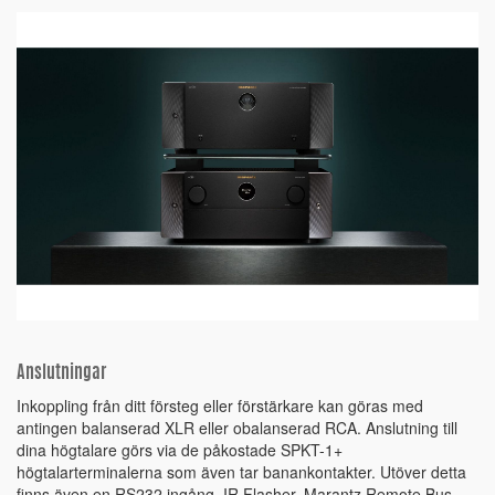
Anslutningar
Inkoppling från ditt försteg eller förstärkare kan göras med
antingen balanserad XLR eller obalanserad RCA. Anslutning till
dina högtalare görs via de påkostade SPKT-1+
högtalarterminalerna som även tar banankontakter. Utöver detta
finns även en RS232 ingång, IR Flasher, Marantz Remote Bus