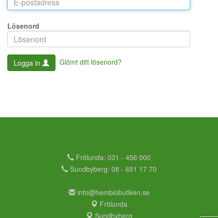
Lösenord
Glömt ditt lösenord?
Logga in
Frölunda: 031 - 456 000
Sundbyberg: 08 - 651 17 70
info@hembiobutiken.se
Frölunda
Sundbyberg