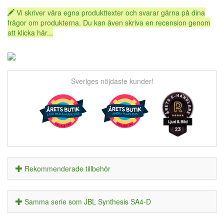
Vi skriver våra egna produkttexter och svarar gärna på dina
frågor om produkterna. Du kan även skriva en recension genom
att klicka här...
Sveriges nöjdaste kunder!
Rekommenderade tillbehör
Samma serie som JBL Synthesis SA4-D