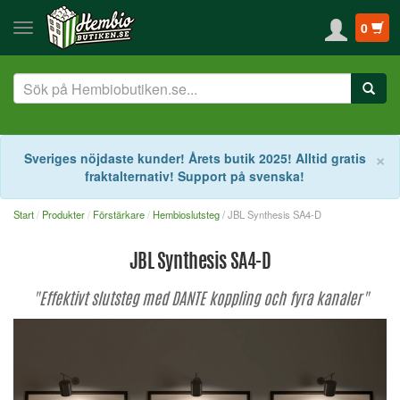
0
S
×
Sveriges nöjdaste kunder! Årets butik 2025! Alltid gratis
fraktalternativ! Support på svenska!
Start
Produkter
Förstärkare
Hembioslutsteg
/ JBL Synthesis SA4-D
JBL Synthesis SA4-D
"Effektivt slutsteg med DANTE koppling och fyra kanaler"