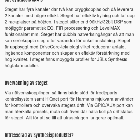
JBL Synthesis SA4-D
Steget har fyra kanaler där två kan bryggkopplas och då leverera
2 kanaler med högre effekt. Steget har effektiv kylning och tar upp
2 rackplatser på höjden. I steget sitter end 96kHz/32bit DSP som
möjliggör parametisk EQ, FIR processering och LevelMAX
funktionalitet mm. Steget har dubbla nätverksingångar så att man
kan seriekoppla steg efter varandra för enkel anslutning. Steget
är uppbyggt med DriveCore-teknologi vilket reducerar antalet
ingående komponenter och skapar en effektiv förstärkning med
hög kvalitet. I steget finns inbyggda profiler för JBLs Synthesis
högtalarmodeller.
Övervakning av steget
Via nätverkskopplingen så finns både stöd för tredjeparts
kontrollsystem samt HiQnet port för Harmans mjukvara använder
för kontrollera och övervaka stegets drift. Via GPIO/AUX-port kan
man återkalla presets, muta och även där hålla koll på driftstatus
för steget. Allt för att se till att utrustningen fungerar optimalt.
Intresserad av Synthesisprodukter?