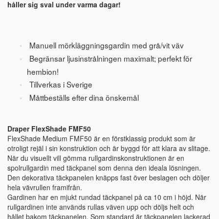
håller sig sval under varma dagar!
Manuell mörkläggningsgardin med grå/vit väv
Begränsar ljusinstrålningen maximalt; perfekt för
hembion!
Tillverkas i Sverige
Måttbeställs efter dina önskemål
Draper FlexShade FMF50
FlexShade Medium FMF50 är en förstklassig produkt som är
otroligt rejäl i sin konstruktion och är byggd för att klara av slitage.
När du visuellt vill gömma rullgardinskonstruktionen är en
spolrullgardin med täckpanel som denna den ideala lösningen.
Den dekorativa täckpanelen knäpps fast över beslagen och döljer
hela vävrullen framifrån.
Gardinen har en mjukt rundad täckpanel på ca 10 cm i höjd. När
rullgardinen inte används rullas väven upp och döljs helt och
hållet bakom täckpanelen. Som standard är täckpanelen ­lackerad