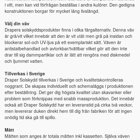
i vitt, men kan vid förfrågan beställas i andra kulörer. Den gedigna
konstruktionen borgar för mycket lång livslängd.
Välj din väv
Drapers solskyddsprodukter finns i olika färgalternativ. Denna väv
är grå/vit vilket innebär att den är vit utåt men grå på insidan och
blockerar sol-och UV-ljus på ett exemplariskt sätt. Väven är
antistatbehandlad och avtorkbar/tvättbar vilket gör att den inte
drar till sig dammpartiklar och är lätt att rengöra med diskmedel
och ljummet vatten.
Tillverkas i Sverige
Draper Solskydd tillverkas i Sverige och kvalitetskontrolleras
noggrant. De skapas individuellt och schemaläggs i produktionen
efter beställning. Det ger dig högsta kvalitet utan skavanker eller
problem som förknippas med snabb massproduktion. Det innebär
också att Draper Solskydd har en leveranstid på cirka två veckor,
men levererar duken direkt hem till dig från fabriken för att ingen
onödig tid ska gå till spillo.
Mått
Måtten som anges är totala måtten inkl kassetten. Själva väven