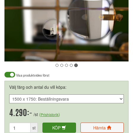
Visa produktvideo först
Välj färg och antal du vill köpa:
4.290:-
/st
(
)
Prishistorik
st
KÖP
Hämta