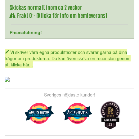
Skickas normalt inom ca 2 veckor
Frakt 0:- (Klicka för info om hemleverans)
Prismatchning!
Vi skriver våra egna produkttexter och svarar gärna på dina
frågor om produkterna. Du kan även skriva en recension genom
att klicka här...
Sveriges nöjdaste kunder!