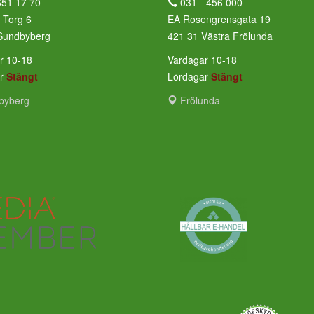
651 17 70
031 - 456 000
 Torg 6
EA Rosengrensgata 19
Sundbyberg
421 31 Västra Frölunda
r 10-18
Vardagar 10-18
ar
Stängt
Lördagar
Stängt
byberg
Frölunda