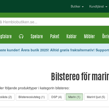
Butiker
Kundtjänst
gtalare
Spelare
Paket
Kablar
Möbler
Övri
ste kunder! Årets butik 2025! Alltid gratis fraktalternativ! Suppor
Bilstereo för mari
der följande produkttyper i kategorin bilstereo:
aslåda (2)
Bilstereoslutsteg (1)
DSP (4)
Marin (1)
Marint ljud (5)