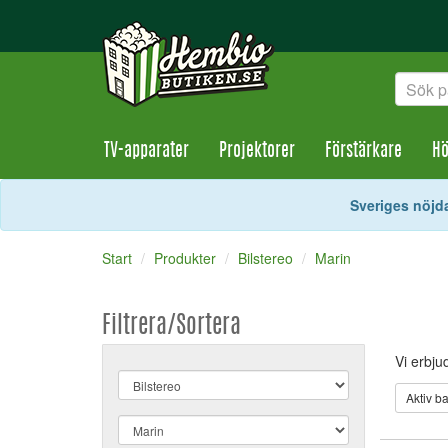
TV-apparater
Projektorer
Förstärkare
Hö
Sveriges nöjda
Start
Produkter
Bilstereo
Marin
Filtrera/Sortera
Vi erbju
Aktiv b