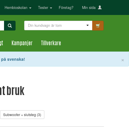
Hembioskolan
Tester
Företag?
Min sida
Din kundvagn är tom
gt
Kampanjer
Tillverkare
S
×
t på svenska!
nt bruk
Subwoofer + slutsteg (3)