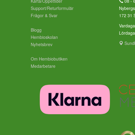
Karta/Öppettider
08 - 
Support/Returformulär
Nybergs
Frågor & Svar
172 31 
Vardaga
Blogg
Lördag
Hembioskolan
Sund
Nyhetsbrev
Om Hembiobutiken
Medarbetare