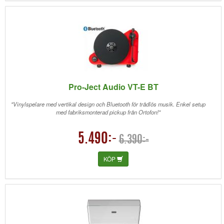
Pro-Ject Audio VT-E BT
"Vinylspelare med vertikal design och Bluetooth för trådlös musik. Enkel setup
med fabriksmonterad pickup från Ortofon!"
5.490:-
6.390:-
KÖP