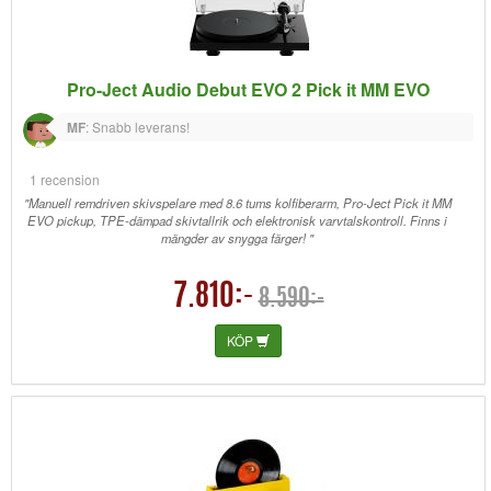
Pro-Ject Audio Debut EVO 2 Pick it MM EVO
MF
:
Snabb leverans!
1 recension
"Manuell remdriven skivspelare med 8.6 tums kolfiberarm, Pro-Ject Pick it MM
EVO pickup, TPE-dämpad skivtallrik och elektronisk varvtalskontroll. Finns i
mängder av snygga färger! "
7.810:-
8.590:-
KÖP