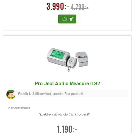
3.990:-
4.790:-
KÖP
Pro-Ject Audio Measure It S2
Patrik L
:
Lättanvänd, precis. Bra produkt.
2 recensioner
"Elektronisk nålvåg från Pro-Ject!"
1.190:-