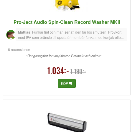
Pro-Ject Audio Spin-Clean Record Washer MKII
Mattias
:
Funkar fint och man ser att den får lös smutsen. Provkört
med IPA som bränsle till operatör men bär funka med konjak eller
whisky
6 recensioner
"Rengöringskit för vinylskivor. Praktiskt och enkelt"
1.034:-
1.190:-
KÖP