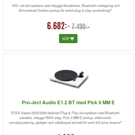
"Allt-i-ett skivspelare med inbyggd förstärkare, Bluetooth-mottagning och
förmonterad Ortofon-pickup för enkel plug & play-användning!"
6.682:-
7.490:-
KÖP
Pro-Ject Audio E1.2 BT med Pick it MM E
"EISA Award 2025/2026 belönad Plug & Play skivspelare med Bluetooth-
sändare, inbyggt RIAA-steg, Pick it MM E pickup, elektronisk
varvtalsjustering, gedigen och väldämpad skivtallrik samt 8.6-tums tonarm!"