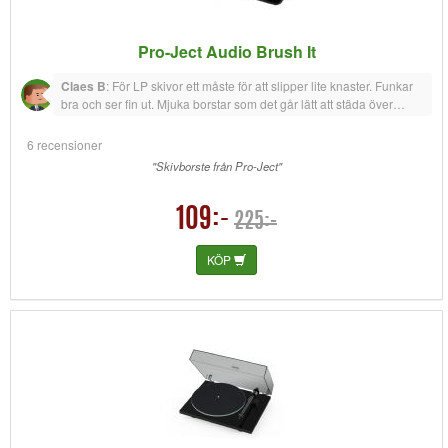
Pro-Ject Audio Brush It
Claes B
:
För LP skivor ett måste för att slipper lite knaster. Funkar
bra och ser fin ut. Mjuka borstar som det går lätt att städa över
skivan med.
6 recensioner
"Skivborste från Pro-Ject"
109:-
225:-
KÖP