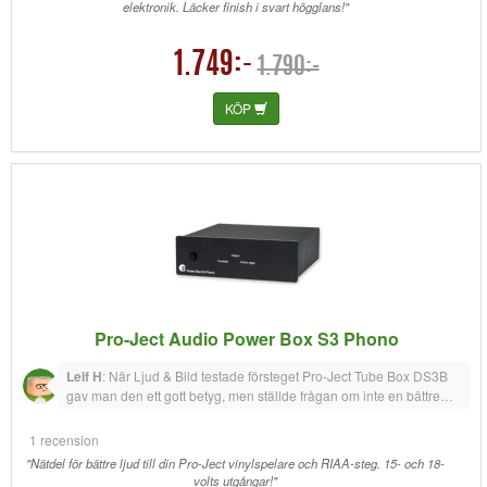
elektronik. Läcker finish i svart högglans!"
1.749:-
1.790:-
KÖP
Pro-Ject Audio Power Box S3 Phono
Leif H
:
När Ljud & Bild testade försteget Pro-Ject Tube Box DS3B
gav man den ett gott betyg, men ställde frågan om inte en bättre
strömkälla kunde lyft ljudet ett snäpp till. För mig blev ju nyfikenhet
om Pro-Jects egna anpassade strömkälla kunde lyfta ljudkvalitén
1 recension
på mitt enklare försteg för svår att motstå. Och jo, det är skillnad.
"Nätdel för bättre ljud till din Pro-Ject vinylspelare och RIAA-steg. 15- och 18-
Och som bonus matar jag även skivspelaren från denna källa.
volts utgångar!"