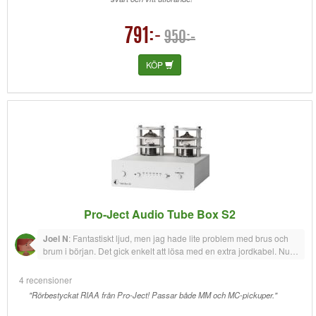
791:-
950:-
KÖP
Pro-Ject Audio Tube Box S2
Joel N
:
Fantastiskt ljud, men jag hade lite problem med brus och
brum i början. Det gick enkelt att lösa med en extra jordkabel. Nu
är den tyst och låter riktigt bra!
4 recensioner
"Rörbestyckat RIAA från Pro-Ject! Passar både MM och MC-pickuper."