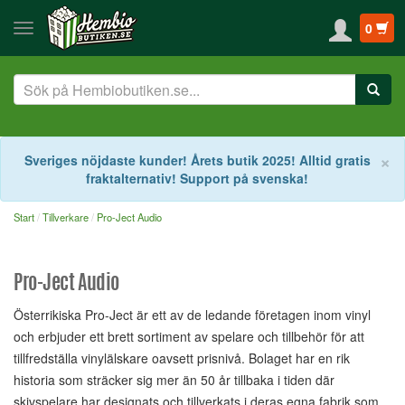
0
S
×
Sveriges nöjdaste kunder! Årets butik 2025! Alltid gratis
fraktalternativ! Support på svenska!
Start
Tillverkare
Pro-Ject Audio
Pro-Ject Audio
Österrikiska Pro-Ject är ett av de ledande företagen inom vinyl
och erbjuder ett brett sortiment av spelare och tillbehör för att
tillfredställa vinylälskare oavsett prisnivå. Bolaget har en rik
historia som sträcker sig mer än 50 år tillbaka i tiden där
skivspelare har designats och tillverkats i deras egna fabrik som