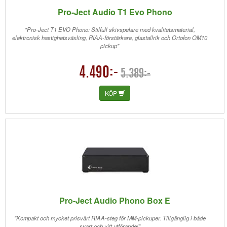
Pro-Ject Audio T1 Evo Phono
"Pro-Ject T1 EVO Phono: Stilfull skivspelare med kvalitetsmaterial,
elektronisk hastighetsväxling, RIAA-förstärkare, glastallrik och Ortofon OM10
pickup"
4.490:-
5.389:-
KÖP
Pro-Ject Audio Phono Box E
"Kompakt och mycket prisvärt RIAA-steg för MM-pickuper. Tillgänglig i både
svart och vitt utförande!"