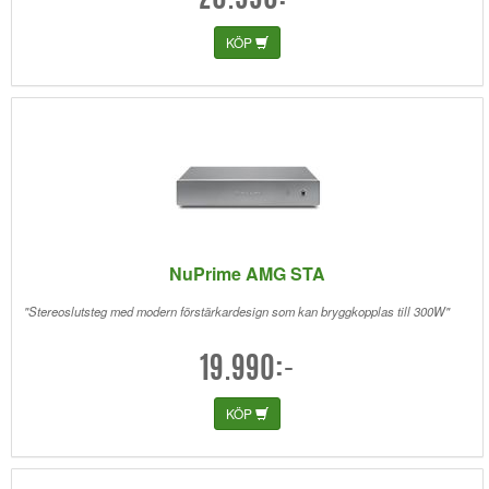
20.990:-
KÖP
NuPrime AMG STA
"Stereoslutsteg med modern förstärkardesign som kan bryggkopplas till 300W"
19.990:-
KÖP