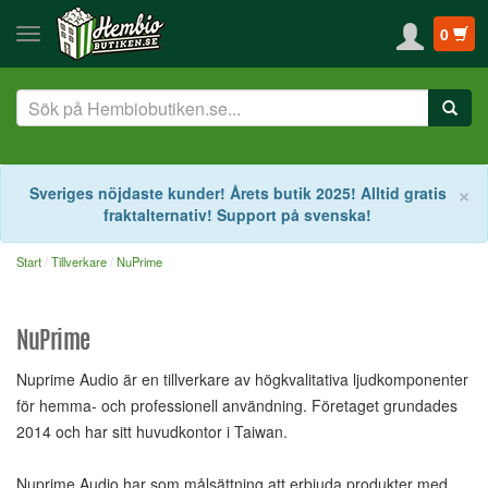
0
S
×
Sveriges nöjdaste kunder! Årets butik 2025! Alltid gratis
fraktalternativ! Support på svenska!
Start
Tillverkare
NuPrime
NuPrime
Nuprime Audio är en tillverkare av högkvalitativa ljudkomponenter
för hemma- och professionell användning. Företaget grundades
2014 och har sitt huvudkontor i Taiwan.
Nuprime Audio har som målsättning att erbjuda produkter med