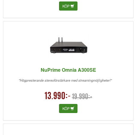
KÖP
NuPrime Omnia A300SE
"Högpresterande stereoförstärkare med streamingmöjligheter!"
13.990:-
19.990:-
KÖP