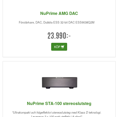
NuPrime AMG DAC
Förstärkare, DAC, Dubbla ESS 32-bit DAC ESS9038Q2M
23.990:-
KÖP
NuPrime STA-100 stereoslutsteg
"Ultrakompakt och högeffektivt stereoslutsteg med Klass D teknologi.
Levererar 2 x 100 watt uteffekt i 8 ohm!"