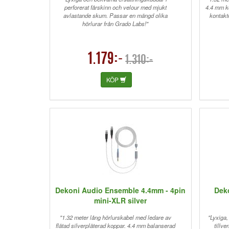
perforerat fårskinn och velour med mjukt
4.4 mm k
avlastande skum. Passar en mängd olika
kontakt
hörlurar från Grado Labs!"
1.179:-
1.310:-
KÖP
Dekoni Audio Ensemble 4.4mm - 4pin
Deko
mini-XLR silver
"1.32 meter lång hörlurskabel med ledare av
"Lyxiga
flätad silverpläterad koppar. 4.4 mm balanserad
tillv