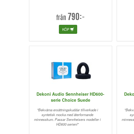
790:-
från
KÖP
Dekoni Audio Sennheiser HD600-
Deko
serie Choice Suede
"Bekväma ersättningskuddar tillverkade i
"Bekvä
syntetisk mocka med återformande
sy
minnesskum. Passar Sennheisers modeller i
minness
HD600 serien!"