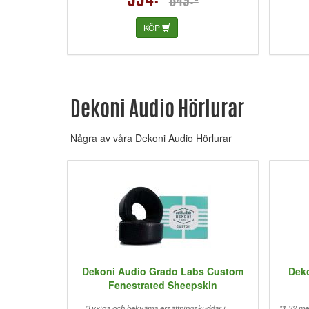
594:-
649:-
KÖP
Dekoni Audio Hörlurar
Några av våra Dekoni Audio Hörlurar
Dekoni Audio Grado Labs Custom
Dek
Fenestrated Sheepskin
"Lyxiga och bekväma ersättningskuddar i
"1.32 me