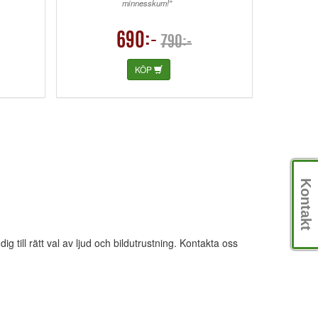
minnesskum!"
690:-
790:-
KÖP
Kontakt
till rätt val av ljud och bildutrustning. Kontakta oss