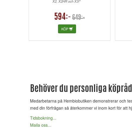
X2, X2HR och X3!"
594:-
649:-
KÖP
Behöver du personliga köprå
Medarbetarna på Hembiobutiken demonstrerar och testar 
med din förfrågan så återkommer vi inom kort för att hjä
Tidsbokning...
Maila oss...