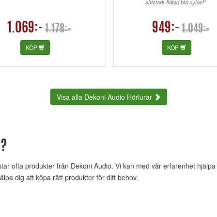
slitstark flätad blå nylon!"
1.069:-
949:-
1.178:-
1.049:-
KÖP
KÖP
Visa alla Dekoni Audio Hörlurar
d?
ofta produkter från Dekoni Audio. Vi kan med vår erfarenhet hjälpa dig 
lpa dig att köpa rätt produkter för ditt behov.