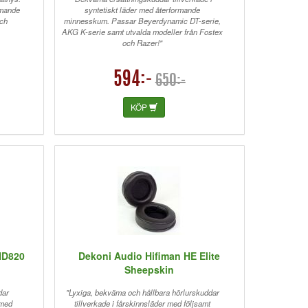
rmande
syntetiskt läder med återformande
ch
minnesskum. Passar Beyerdynamic DT-serie,
AKG K-serie samt utvalda modeller från Fostex
och Razer!"
594:-
650:-
KÖP
HD820
Dekoni Audio Hifiman HE Elite
Sheepskin
dar
"Lyxiga, bekväma och hållbara hörlurskuddar
 med
tillverkade i fårskinnsläder med följsamt