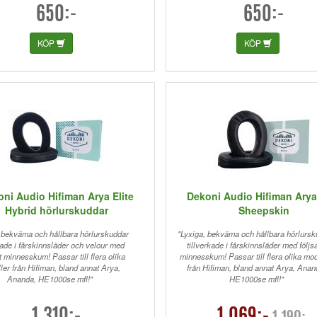
650:-
650:-
KÖP
KÖP
ni Audio Hifiman Arya Elite
Dekoni Audio Hifiman Arya 
Hybrid hörlurskuddar
Sheepskin
, bekväma och hållbara hörlurskuddar
"Lyxiga, bekväma och hållbara hörlurs
kade i fårskinnsläder och velour med
tillverkade i fårskinnsläder med följs
t minnesskum! Passar till flera olika
minnesskum! Passar till flera olika mod
ler från Hifiman, bland annat Arya,
från Hifiman, bland annat Arya, Anan
Ananda, HE1000se mfl!"
HE1000se mfl!"