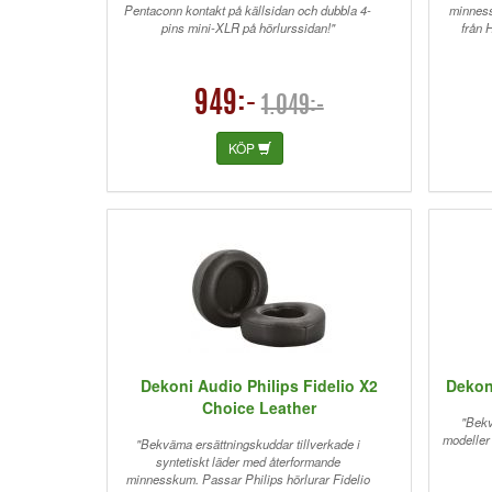
Pentaconn kontakt på källsidan och dubbla 4-
minness
pins mini-XLR på hörlurssidan!"
från 
949:-
1.049:-
KÖP
Dekoni Audio Philips Fidelio X2
Dekon
Choice Leather
"Bekv
modeller 
"Bekväma ersättningskuddar tillverkade i
syntetiskt läder med återformande
minnesskum. Passar Philips hörlurar Fidelio