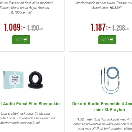
kum! Passar till flera olika modeller
återformande minnesskum. Passar en
Hifiman, bland annat Arya, Ananda,
Sennheiser HD820!"
HE1000se mfl!"
1.069:-
1.187:-
1.190:-
1.298:-
KÖP
KÖP
i Audio Focal Elite Sheepskin
Dekoni Audio Ensemble 4.4mm
mini-XLR nylon
äma ersättningskuddar till utvalda
från Focal. Tillverkade i fårskinn med
"1.32 meter lång hörlurskabel med 4.
återformande minnesskum!"
balanserad kontakt på källsidan och dub
pins mini-XLR på hörlurssidan. Hölje