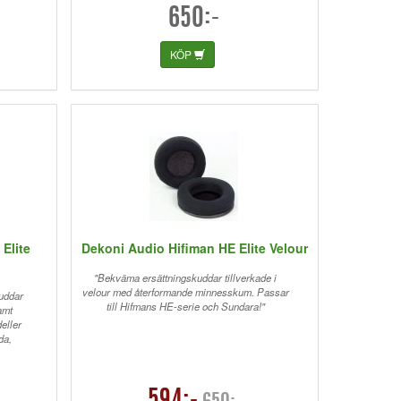
650:-
KÖP
Elite
Dekoni Audio Hifiman HE Elite Velour
"Bekväma ersättningskuddar tillverkade i
velour med återformande minnesskum. Passar
kuddar
till Hifmans HE-serie och Sundara!"
amt
eller
da,