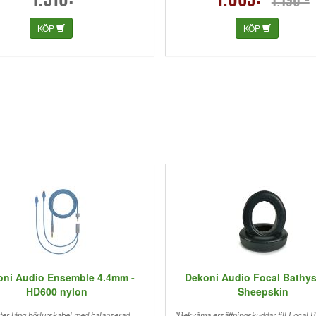
1.310:-
1.069:-
1.190:-
KÖP
KÖP
oni Audio Ensemble 4.4mm -
Dekoni Audio Focal Bathys 
HD600 nylon
Sheepskin
ter lång hörlurskabel med balanserad
"Bekväma ersättningskuddar till Focal B