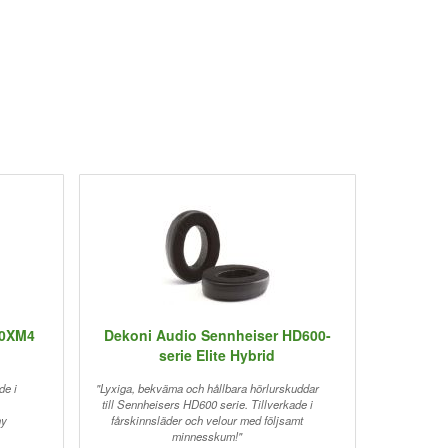
00XM4
Dekoni Audio Sennheiser HD600-
p
serie Elite Hybrid
de i
"Lyxiga, bekväma och hållbara hörlurskuddar
till Sennheisers HD600 serie. Tillverkade i
ny
fårskinnsläder och velour med följsamt
minnesskum!"