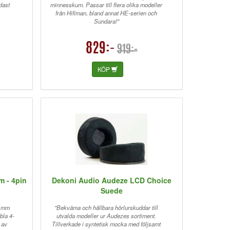
dast
minnesskum. Passar till flera olika modeller
från Hifiman, bland annat HE-serien och
Sundara!"
829:-
919:-
KÖP
 - 4pin
Dekoni Audio Audeze LCD Choice
Suede
4 mm
"Bekväma och hållbara hörlurskuddar till
bla 4-
utvalda modeller ur Audezes sortiment.
 av
Tillverkade i syntetisk mocka med följsamt