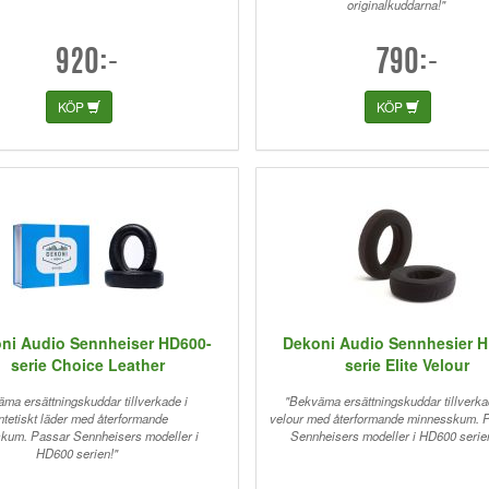
originalkuddarna!"
920:-
790:-
KÖP
KÖP
ni Audio Sennheiser HD600-
Dekoni Audio Sennhesier 
serie Choice Leather
serie Elite Velour
ma ersättningskuddar tillverkade i
"Bekväma ersättningskuddar tillverka
ntetiskt läder med återformande
velour med återformande minnesskum. 
kum. Passar Sennheisers modeller i
Sennheisers modeller i HD600 serie
HD600 serien!"