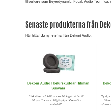
tillverkare som Beyerdynamic, Focal, Audio-Technica, 
Senaste produkterna från Dek
Här hittar du nyheterna från Dekoni Audio.
Dekoni Audio Hörlurskuddar Hifiman
Deko
Susvara
"Bekväma och hållbara ersättningskuddar till
"Lyxiga
Hifiman Susvara. Tillgängliga i flera olika
tillv
material!"
minnessk