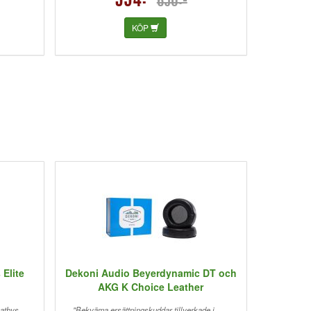
594:-
650:-
KÖP
Elite
Dekoni Audio Beyerdynamic DT och
AKG K Choice Leather
athys.
"Bekväma ersättningskuddar tillverkade i