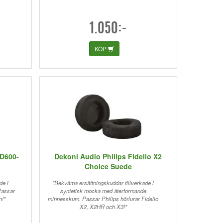
1.050:-
KÖP
HD600-
Dekoni Audio Philips Fidelio X2
Choice Suede
de i
"Bekväma ersättningskuddar tillverkade i
Passar
syntetisk mocka med återformande
n!"
minnesskum. Passar Philips hörlurar Fidelio
X2, X2HR och X3!"