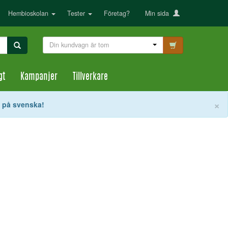
Hembioskolan
Tester
Företag?
Min sida
Din kundvagn är tom
gt
Kampanjer
Tillverkare
S
×
t på svenska!