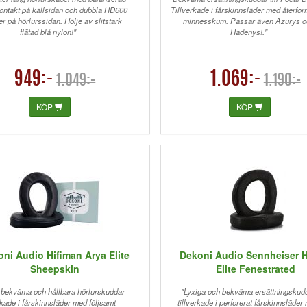
ontakt på källsidan och dubbla HD600
Tillverkade i fårskinnsläder med återfo
er på hörlurssidan. Hölje av slitstark
minnesskum. Passar även Azurys o
flätad blå nylon!"
Hadenys!."
949:-
1.069:-
1.049:-
1.190:-
KÖP
KÖP
ni Audio Hifiman Arya Elite
Dekoni Audio Sennheiser 
Sheepskin
Elite Fenestrated
, bekväma och hållbara hörlurskuddar
"Lyxiga och bekväma ersättningskud
erkade i fårskinnsläder med följsamt
tillverkade i perforerat fårskinnsläder