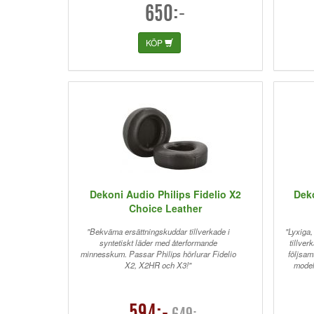
650:-
KÖP
Dekoni Audio Philips Fidelio X2
Deko
Choice Leather
"Bekväma ersättningskuddar tillverkade i
"Lyxiga
syntetiskt läder med återformande
tillver
minnesskum. Passar Philips hörlurar Fidelio
följsam
X2, X2HR och X3!"
model