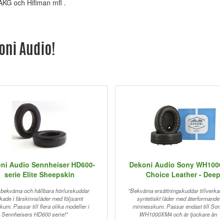
AKG och Hifiman mfl .
oni Audio!
ni Audio Sennheiser HD600-
Dekoni Audio Sony WH10
serie Elite Sheepskin
Choice Leather - Dee
, bekväma och hållbara hörlurskuddar
"Bekväma ersättningskuddar tillverka
erkade i fårskinnsläder med följsamt
syntetiskt läder med återformande
um. Passar till flera olika modeller i
minnesskum. Passar endast till So
Sennheisers HD600 serie!"
WH1000XM4 och är tjockare än