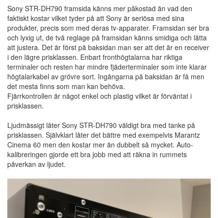
Sony STR-DH790 framsida känns mer påkostad än vad den
faktiskt kostar vilket tyder på att Sony är seriösa med sina
produkter, precis som med deras tv-apparater. Framsidan ser bra
och lyxig ut, de två reglage på framsidan känns smidiga och lätta
att justera. Det är först på baksidan man ser att det är en receiver
i den lägre prisklassen. Enbart fronthögtalarna har riktiga
terminaler och resten har mindre fjäderterminaler som inte klarar
högtalarkabel av grövre sort. Ingångarna på baksidan är få men
det mesta finns som man kan behöva.
Fjärrkontrollen är något enkel och plastig vilket är förväntat i
prisklassen.
Ljudmässigt låter Sony STR-DH790 väldigt bra med tanke på
prisklassen. Självklart låter det bättre med exempelvis Marantz
Cinema 60 men den kostar mer än dubbelt så mycket. Auto-
kalibreringen gjorde ett bra jobb med att räkna in rummets
påverkan av ljudet.