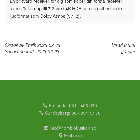
En prisvärd receiver för dig som köper din första receiver
som stödjer upp till 7.2 med 4K HDR och objektbaserade
ljudformat som Dolby Atmos (5.1.2).
Skrivet av Emilk 2023-02-03
Visad 6.339
Senast ändrad: 2023-02-23
gånger
Frölunda: 031 - 456 000
Sundbyberg: 08 - 651 17 70
info@hembiobutiken.se
Frölunda