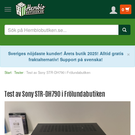
0
S
×
Sveriges nöjdaste kunder! Årets butik 2025! Alltid gratis
fraktalternativ! Support på svenska!
Start
Tester
Test av Sony STR-DH790 i Frölundabutiken
Test av Sony STR-DH790 i Frölundabutiken