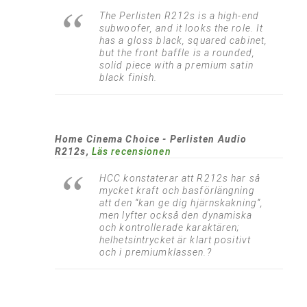
The Perlisten R212s is a high-end
subwoofer, and it looks the role. It
has a gloss black, squared cabinet,
but the front baffle is a rounded,
solid piece with a premium satin
black finish.
Home Cinema Choice - Perlisten Audio
R212s,
Läs recensionen
HCC konstaterar att R212s har så
mycket kraft och basförlängning
att den “kan ge dig hjärnskakning”,
men lyfter också den dynamiska
och kontrollerade karaktären;
helhetsintrycket är klart positivt
och i premiumklassen.?