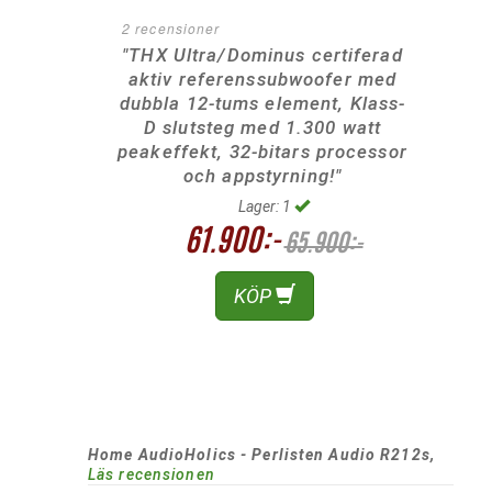
2 recensioner
"THX Ultra/Dominus certiferad
aktiv referenssubwoofer med
dubbla 12-tums element, Klass-
D slutsteg med 1.300 watt
peakeffekt, 32-bitars processor
och appstyrning!"
Lager: 1
61.900:-
65.900:-
KÖP
Home AudioHolics - Perlisten Audio R212s,
Läs recensionen