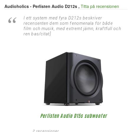
Audioholics - Perlisten Audio D212s ,
Titta på recensionen
I ett system med fyra D212s beskriver
recensenten dem som fenomenala för både
film och musik, med extremt jämn, kraftfull och
ren bas/citat]
Perlisten Audio D15s subwoofer
2 recensioner