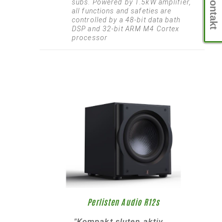
Kontakt
subs. Powered by 1.5kW amplifier,
all functions and safeties are
controlled by a 48-bit data bath
DSP and 32-bit ARM M4 Cortex
processor
Perlisten Audio R12s
"Kompakt sluten aktiv