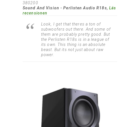
380200
Sound And Vision - Perlisten Audio R18s,
Läs
recensionen
Look, I get that theres a ton of
subwoofers out there. And some of
them are probably pretty good. But
the Perlisten R18s is in a league of
its own. This thing is an absolute
beast. But its not just about raw
power.