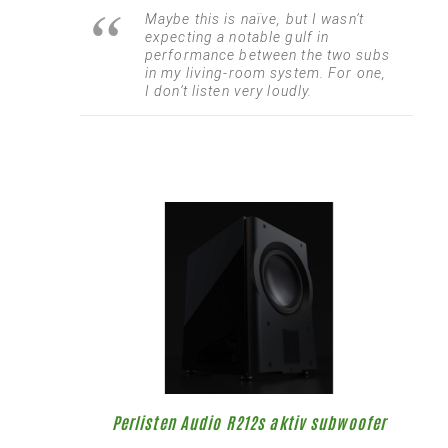
Maybe this is naïve, but I wasn’t
expecting a notable gulf in
performance between the two subs
in my living-room system. For one,
I don’t listen very loudly.
Perlisten Audio R212s aktiv subwoofer