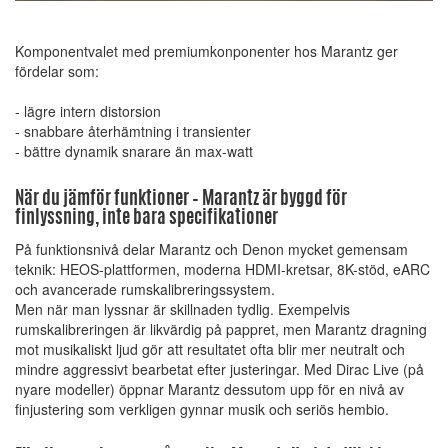
Komponentvalet med premiumkonponenter hos Marantz ger
fördelar som:
- lägre intern distorsion
- snabbare återhämtning i transienter
- bättre dynamik snarare än max-watt
När du jämför funktioner – Marantz är byggd för
finlyssning, inte bara specifikationer
På funktionsnivå delar Marantz och Denon mycket gemensam
teknik: HEOS-plattformen, moderna HDMI-kretsar, 8K-stöd, eARC
och avancerade rumskalibreringssystem.
Men när man lyssnar är skillnaden tydlig. Exempelvis
rumskalibreringen är likvärdig på pappret, men Marantz dragning
mot musikaliskt ljud gör att resultatet ofta blir mer neutralt och
mindre aggressivt bearbetat efter justeringar. Med Dirac Live (på
nyare modeller) öppnar Marantz dessutom upp för en nivå av
finjustering som verkligen gynnar musik och seriös hembio.