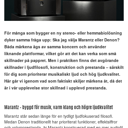
För många som bygger en ny stereo- eller hemmabiolösning
dyker samma fråga upp: Ska jag välja Marantz eller Denon?
Båda märkena ägs av samma koncern och använder
liknande plattformar, vilket gör att det kan verka som små
skillnader på pappret. Men i praktiken finns det avgörande
skillnader i ljudfilosofi, konstruktion och prestanda – särskilt
för dig som prioriterar musikaliskt ljud och hög ljudkvalitet.
Här går vi igenom vad som faktiskt skiljer märkena åt, då det
är i vår upplevelse stor skillnad i upplevd prestanda.
Marantz – byggd för musik, varm klang och högre ljudkvalitet
Marantz står sedan länge för en tydligt ljudfokuserad filosofi.
Medan Denon traditionellt har prioriterat funktioner, effektsiffror
och volymprestanda, är Marantz konstruerad med en mer audiofil