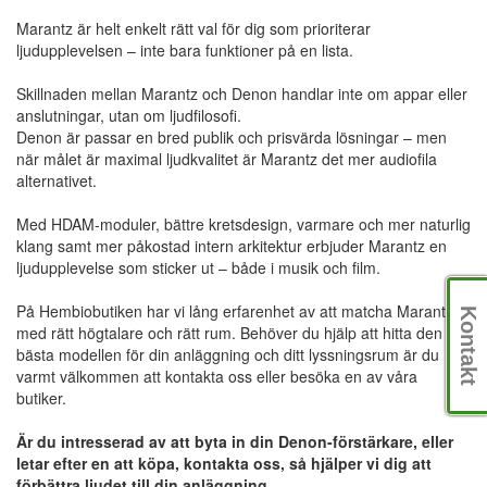
Marantz är helt enkelt rätt val för dig som prioriterar
ljudupplevelsen – inte bara funktioner på en lista.
Skillnaden mellan Marantz och Denon handlar inte om appar eller
anslutningar, utan om ljudfilosofi.
Denon är passar en bred publik och prisvärda lösningar – men
när målet är maximal ljudkvalitet är Marantz det mer audiofila
alternativet.
Med HDAM-moduler, bättre kretsdesign, varmare och mer naturlig
klang samt mer påkostad intern arkitektur erbjuder Marantz en
ljudupplevelse som sticker ut – både i musik och film.
På Hembiobutiken har vi lång erfarenhet av att matcha Marantz
Kontakt
med rätt högtalare och rätt rum. Behöver du hjälp att hitta den
bästa modellen för din anläggning och ditt lyssningsrum är du
varmt välkommen att kontakta oss eller besöka en av våra
butiker.
Är du intresserad av att byta in din Denon-förstärkare, eller
letar efter en att köpa, kontakta oss, så hjälper vi dig att
förbättra ljudet till din anläggning.