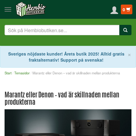
0
S
×
Sveriges nöjdaste kunder! Årets butik 2025! Alltid gratis
fraktalternativ! Support på svenska!
Start
Temasidor
Marantz eller Denon – vad är skillnaden mellan produkterna
Marantz eller Denon – vad är skillnaden mellan
produkterna