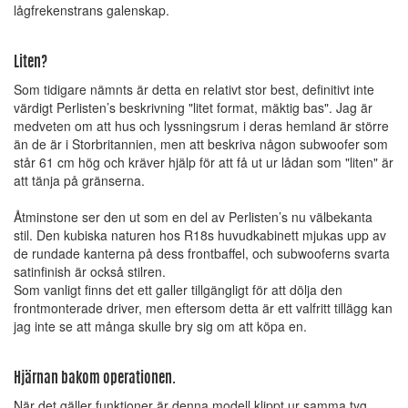
lågfrekenstrans galenskap.
Liten?
Som tidigare nämnts är detta en relativt stor best, definitivt inte
värdigt Perlisten’s beskrivning "litet format, mäktig bas". Jag är
medveten om att hus och lyssningsrum i deras hemland är större
än de är i Storbritannien, men att beskriva någon subwoofer som
står 61 cm hög och kräver hjälp för att få ut ur lådan som "liten" är
att tänja på gränserna.
Åtminstone ser den ut som en del av Perlisten’s nu välbekanta
stil. Den kubiska naturen hos R18s huvudkabinett mjukas upp av
de rundade kanterna på dess frontbaffel, och subwooferns svarta
satinfinish är också stilren.
Som vanligt finns det ett galler tillgängligt för att dölja den
frontmonterade driver, men eftersom detta är ett valfritt tillägg kan
jag inte se att många skulle bry sig om att köpa en.
Hjärnan bakom operationen.
När det gäller funktioner är denna modell klippt ur samma tyg