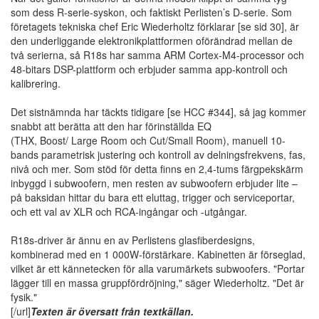
som dess R-serie-syskon, och faktiskt Perlisten’s D-serie. Som
företagets tekniska chef Eric Wiederholtz förklarar [se sid 30], är
den underliggande elektronikplattformen oförändrad mellan de
två serierna, så R18s har samma ARM Cortex-M4-processor och
48-bitars DSP-plattform och erbjuder samma app-kontroll och
kalibrering.
Det sistnämnda har täckts tidigare [se HCC #344], så jag kommer
snabbt att berätta att den har förinställda EQ
(THX, Boost/ Large Room och Cut/Small Room), manuell 10-
bands parametrisk justering och kontroll av delningsfrekvens, fas,
nivå och mer. Som stöd för detta finns en 2,4-tums färgpekskärm
inbyggd i subwoofern, men resten av subwoofern erbjuder lite –
på baksidan hittar du bara ett eluttag, trigger och serviceportar,
och ett val av XLR och RCA-ingångar och -utgångar.
R18s-driver är ännu en av Perlistens glasfiberdesigns,
kombinerad med en 1 000W-förstärkare. Kabinetten är förseglad,
vilket är ett kännetecken för alla varumärkets subwoofers. "Portar
lägger till en massa gruppfördröjning," säger Wiederholtz. "Det är
fysik."
[/url]
Texten är översatt från textkällan.