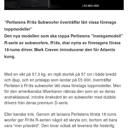
“Perlistens R18s Subwoofer överträffar lätt vissa företags
toppmodeller”
Den nya modellen som ska toppa Perlistens "instegsmodell"
R-serie av subwoofers, R18s, drar nytta av företagets första
18-tums driver. Mark Craven introducerar den för Atlantis
kung.
Med en vikt på 57,3 kg, en rejäl storlek på 57 cm i både bredd
och djup, och en prislapp som landar på £5 000, överträffar
Perlisten’s R18s subwoofer lätt vissa företags toppmodeller. Men
för den amerikanska tillverkaren räknas den som en av deras
andraklassval, mindre önskvärd än en subwoofer med dubbla
drivers från deras premium D-serie.
Eller kanske inte. Genom att lansera Perlistens första 18-tums
woofer ger R18s R-serien något att skryta om, bortom att bara
vara "mer prisvärd". Den lovar också att leverera lite hederlig