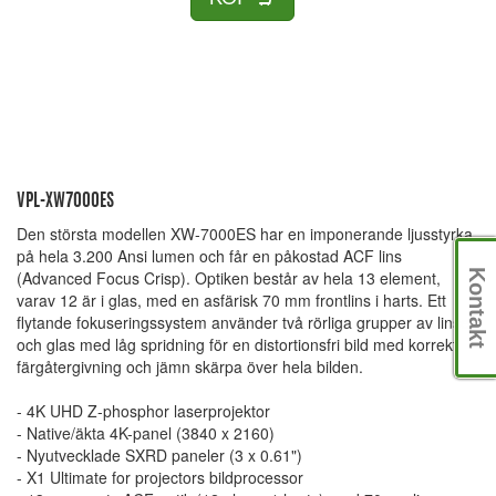
VPL-XW7000ES
Den största modellen XW-7000ES har en imponerande ljusstyrka
på hela 3.200 Ansi lumen och får en påkostad ACF lins
Kontakt
(Advanced Focus Crisp). Optiken består av hela 13 element,
varav 12 är i glas, med en asfärisk 70 mm frontlins i harts. Ett
flytande fokuseringssystem använder två rörliga grupper av linser
och glas med låg spridning för en distortionsfri bild med korrekt
färgåtergivning och jämn skärpa över hela bilden.
- 4K UHD Z-phosphor laserprojektor
- Native/äkta 4K-panel (3840 x 2160)
- Nyutvecklade SXRD paneler (3 x 0.61")
- X1 Ultimate for projectors bildprocessor