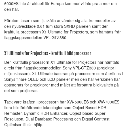
6000ES inte är aktuell för Europa kommer vi inte prata mer om
den här.
Förutom lasern som ljuskälla använder sig alla tre modeller av
den nyutvecklade 0.61 tum stora SXRD-panelen samt den
kraftfulla processorn X1 Ultimate for Projectors, som hämtats från
flaggskeppsmodellen VPL-GTZ380.
X1 Ultimate for Projectors - kraftfull bildprocessor
Den kraftfulla processorn X1 Ultimate for Projectors har hämtats
direkt från flaggskeppsmodellen Sony VPL-GTZ380 (projektor i
miljonklassen). X1 Ultimate baseras på processorn som återfinns i
Sonys finare OLED och LCD-paneler men den här versionen har
optimerats för projektorer med målet att förbättra bildkvalitén på
det som projiceras.
Tack vare kraften i processorn har XW-5000ES och XW-7000ES
flera bildförbättrande teknologier som Object Based HDR
Remaster, Dynamic HDR Enhancer, Object-based Super
Resolution, Dual Database Processing och Digital Contrast
Optimiser till sin hjälp.