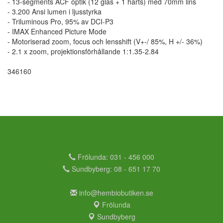
- 13-segments ACF optik (12 glas + 1 harts) med 70mm lins
- 3.200 Ansi lumen i ljusstyrka
- Triluminous Pro, 95% av DCI-P3
- IMAX Enhanced Picture Mode
- Motoriserad zoom, focus och lensshift (V+-/ 85%, H +/- 36%)
- 2.1 x zoom, projektionsförhållande 1:1.35-2.84
346160
Frölunda: 031 - 456 000
Sundbyberg: 08 - 651 17 70
info@hembiobutiken.se
Frölunda
Sundbyberg