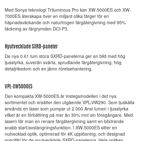
Med Sonys teknologi Triluminous Pro kan XW-5000ES och XW-
7000ES återskapa över en miljard olika färger för en
häpnadsväckande och naturtrogen färgåtergivning med 95%
täckning av färgrymden DCI-P3.
Nyutvecklade SXRD-paneler
De nya 0.61 tum stora SXRD-panelerna ger en bild med hög
ljusstyrka, suverän svärta, sprudlande färgåtergivning, hög
detaljrikedom och en jämn rörelsehantering.
VPL-XW5000ES
Den kompakta XW-5000ES är instegsmodellen i det nya
sortimentet och ersätter den utgående VPL-VW290. Som ljuskälla
används en laser som pumpar ut 2.000 Ansi lumen i ljusstyrka
vilket är en förbättring på mer än 30% mot sin föregångare. Med
lasern får man en renare färgåtergivning samt en blixtrande
snabb start/avstängningsfunktion. I XW-5000ES sitter en
nutvecklad optik, optimerad för 4K upplösning, och designad
specifikt för de nyutvecklade SXRD-panelerna. Hela optiken