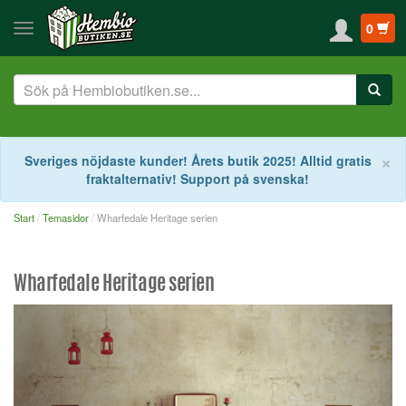
0
S
×
Sveriges nöjdaste kunder! Årets butik 2025! Alltid gratis
fraktalternativ! Support på svenska!
Start
Temasidor
Wharfedale Heritage serien
Wharfedale Heritage serien