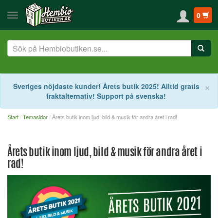
0
S
×
Sveriges nöjdaste kunder! Årets butik 2025! Alltid gratis
fraktalternativ! Support på svenska!
Start
Temasidor
Årets butik inom ljud, bild & musik för andra året i rad!
Årets butik inom ljud, bild & musik för andra året i
rad!