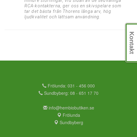
mindre störningar, vid sidan av de sedvanliga
RCA-kontakterna, ger oss en skivspelare som
tar det bästa från Thorens långa arv, hög
ljudkvalitet och lättsam användning.
Kontakt
Frölunda: 031 - 456 000
Sundbyberg: 08 - 651 17 70
info@hembiobutiken.se
Frölunda
Sundbyberg