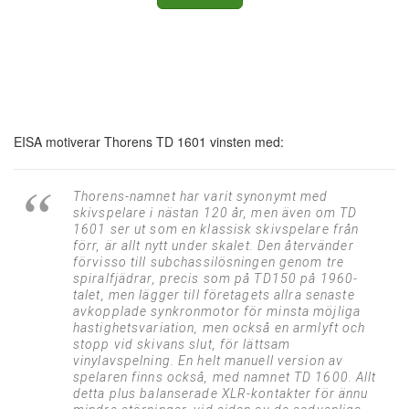
EISA motiverar Thorens TD 1601 vinsten med:
Thorens-namnet har varit synonymt med
skivspelare i nästan 120 år, men även om TD
1601 ser ut som en klassisk skivspelare från
förr, är allt nytt under skalet. Den återvänder
förvisso till subchassilösningen genom tre
spiralfjädrar, precis som på TD150 på 1960-
talet, men lägger till företagets allra senaste
avkopplade synkronmotor för minsta möjliga
hastighetsvariation, men också en armlyft och
stopp vid skivans slut, för lättsam
vinylavspelning. En helt manuell version av
spelaren finns också, med namnet TD 1600. Allt
detta plus balanserade XLR-kontakter för ännu