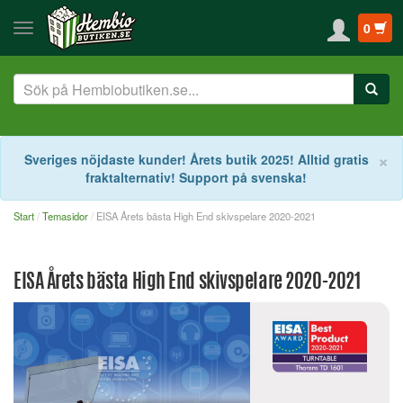
0
S
×
Sveriges nöjdaste kunder! Årets butik 2025! Alltid gratis
fraktalternativ! Support på svenska!
Start
Temasidor
EISA Årets bästa High End skivspelare 2020-2021
EISA Årets bästa High End skivspelare 2020-2021