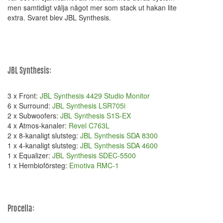
men samtidigt välja något mer som stack ut hakan lite
extra. Svaret blev JBL Synthesis.
JBL Synthesis:
3 x Front:
JBL Synthesis 4429 Studio Monitor
6 x Surround:
JBL Synthesis LSR705i
2 x Subwoofers:
JBL Synthesis S1S-EX
4 x Atmos-kanaler:
Revel C763L
2 x 8-kanaligt slutsteg:
JBL Synthesis SDA 8300
1 x 4-kanaligt slutsteg:
JBL Synthesis SDA 4600
1 x Equalizer:
JBL Synthesis SDEC-5500
1 x Hembioförsteg:
Emotiva RMC-1
Procella: