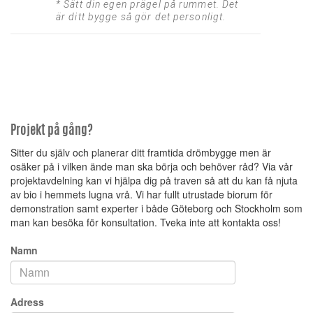
* Sätt din egen prägel på rummet. Det
är ditt bygge så gör det personligt.
Projekt på gång?
Sitter du själv och planerar ditt framtida drömbygge men är
osäker på i vilken ände man ska börja och behöver råd? Via vår
projektavdelning kan vi hjälpa dig på traven så att du kan få njuta
av bio i hemmets lugna vrå. Vi har fullt utrustade biorum för
demonstration samt experter i både Göteborg och Stockholm som
man kan besöka för konsultation. Tveka inte att kontakta oss!
Namn
Adress