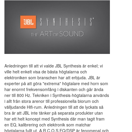
Anledningen till att vi valde JBL Synthesis är enkel; vi
ville helt enkelt visa de bästa högtalarna och
elektroniken som branschen har att erbjuda. JBL är
experter på att göra "extrema" högtalare med horn som
har enormt frekvensomfång i diskanten och går ända
ner till 800 Hz. Tekniken i Synthesis-högtalarna används
i allt från stora arenor till professionella biorum och
välljudande Hifi-rum. Anledningen till att de lyckats så
bra är att JBL inte tänker på separata produkter utan
har ett helt koncept med Synthesis där man tagit fram
en EQ, kalibrering och elektronik som matchar
högtalarna fullt ut. A.R.C.O.S EQ/DSP är fenomenal och