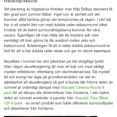
Placering/Akustik
Vid placering av högtalarna försöker man följa Dolbys standard till
den grad som rummet tillåter. Inget rum är perfekt och det
kommer alltid behöva göras nån kompromiss på vägen. I vårt fall
har vi ett relativt litet rum med dubbla rader sidosurround vilket
innebär att de bakre surroundhögtalarna kommer lite nära
varann. Egentligen vill man hålla det lite bredare isär men
samtidigt vill man gärna ha lite avstånd mellan sido-och
baksurround. Anledningen till att vi valde dubbla sidosurround är
helt för att vi har dubbla rader stolar och ger en större sweetspot.
Akustiken i rummet har stor påverkan på det slutgiltiga ljudet.
Utan någon akustikreglering får man ett kalt rum med väldigt
mycket reflektioner, efterklang och okontrollerad bas. Då mycket
tid och energi har lagts på grundkonstruktion var det en
självklarhet att akustikreglera så gott vi kunde där främre delen av
rummet är ordentligt dämpat med
Vicoustic Cinema Round 8-
pack
för att dämpa alla direktreflexer från frontarna. I den bakre
delen av rummet använder vi paneler från
Vicoustic Flexi Wave
120 6-pack
- en smart produkt som både diffuserar surroundljudet
och absorberar från frontarna.