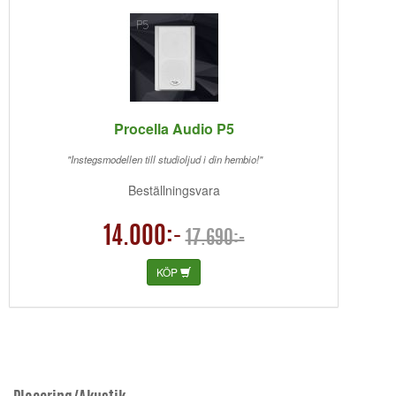
Procella Audio P5
"Instegsmodellen till studioljud i din hembio!"
Beställningsvara
14.000:-
17.690:-
KÖP