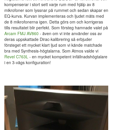
kompenserar i stort sett varje rum med hjälp av 8
mikrofoner som lyssnar på rummet och sedan skapar en
EQ-kurva. Kurvan implementeras och ljudet mäts med
de 8 mikrofonerna igen. Detta görs om och korrigeras
tills resultatet blir perfekt. Som försteg hamnade valet på
Arcam FMJ AV860
- även om vi inte använder oss av
deras uppskattade Dirac-kalibrering så erbjuder
försteget ett mycket klart ljud som vi kände matchade
bra med Synthesis-högtalarna. Som Atmos valde vi
Revel C763L
- en mycket kompetent infällnadshögtalare
i en 3-vägs konfiguration!