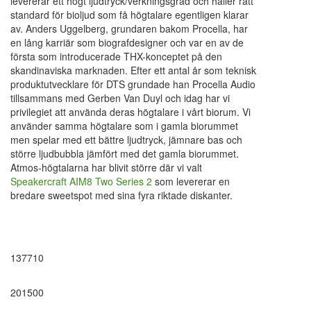
levererar ett högt ljudtryck/verkningsgrad och håller rätt
standard för bioljud som få högtalare egentligen klarar
av. Anders Uggelberg, grundaren bakom Procella, har
en lång karriär som biografdesigner och var en av de
första som introducerade THX-konceptet på den
skandinaviska marknaden. Efter ett antal år som teknisk
produktutvecklare för DTS grundade han Procella Audio
tillsammans med Gerben Van Duyl och idag har vi
privilegiet att använda deras högtalare i vårt biorum. Vi
använder samma högtalare som i gamla biorummet
men spelar med ett bättre ljudtryck, jämnare bas och
större ljudbubbla jämfört med det gamla biorummet.
Atmos-högtalarna har blivit större där vi valt
Speakercraft AIM8 Two Series 2
som levererar en
bredare sweetspot med sina fyra riktade diskanter.
137710
201500