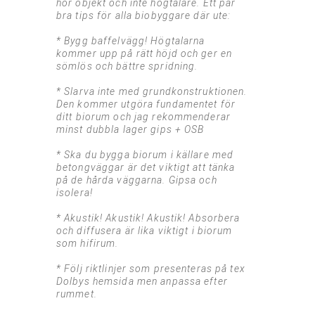
hör objekt och inte högtalare. Ett par
bra tips för alla biobyggare där ute:
* Bygg baffelvägg! Högtalarna
kommer upp på rätt höjd och ger en
sömlös och bättre spridning.
* Slarva inte med grundkonstruktionen.
Den kommer utgöra fundamentet för
ditt biorum och jag rekommenderar
minst dubbla lager gips + OSB
* Ska du bygga biorum i källare med
betongväggar är det viktigt att tänka
på de hårda väggarna. Gipsa och
isolera!
* Akustik! Akustik! Akustik! Absorbera
och diffusera är lika viktigt i biorum
som hifirum.
* Följ riktlinjer som presenteras på tex
Dolbys hemsida men anpassa efter
rummet.