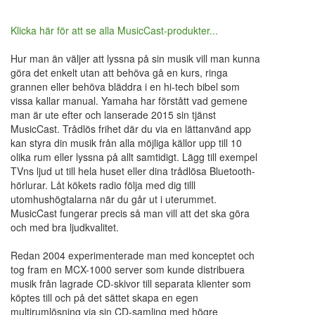
Klicka här för att se alla MusicCast-produkter...
Hur man än väljer att lyssna på sin musik vill man kunna
göra det enkelt utan att behöva gå en kurs, ringa
grannen eller behöva bläddra i en hi-tech bibel som
vissa kallar manual. Yamaha har förstått vad gemene
man är ute efter och lanserade 2015 sin tjänst
MusicCast. Trådlös frihet där du via en lättanvänd app
kan styra din musik från alla möjliga källor upp till 10
olika rum eller lyssna på allt samtidigt. Lägg till exempel
TVns ljud ut till hela huset eller dina trådlösa Bluetooth-
hörlurar. Låt kökets radio följa med dig tilll
utomhushögtalarna när du går ut i uterummet.
MusicCast fungerar precis så man vill att det ska göra
och med bra ljudkvalitet.
Redan 2004 experimenterade man med konceptet och
tog fram en MCX-1000 server som kunde distribuera
musik från lagrade CD-skivor till separata klienter som
köptes till och på det sättet skapa en egen
multirumlösning via sin CD-samling med högre