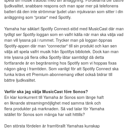
ljudkvalitet, snabbare respons och man spar mer på telefonens
batteri då den inte strömmar ljudet utan mjukvaran som sitter i din
anläggning som "pratar" med Spotify.
Yamaha har såklart Spotify Connect-stöd med MusicCast där man
tydligt ser Spotify-loggan som en valfri källa när man ska välja vad
man vill lyssna på i rummet. Trycker man på loggan öppnas
Spotify-appen där man "connectar" till sin produkt och kan sen
välja att spela valfri musik från Spotifys bibliotek. Dock kan man
inte lyssna på flera olika Spotify-låtar samtidigt då detta
fortfarande är en begränsning hos Spotify som vi hoppas fixas
någon gång i framtiden. Som vanligt för att Spotify Connect ska
funka krävs ett Premium-abonnemang vilket också bidrar till
bättre ljudkvalitet.
Varför ska jag välja MusicCast före Sonos?
En klar konkurrent till Yamaha är Sonos som länge haft
en liknande streamingmöjlighet med samma tänk och
flera produkter på marknaden. Så vad talar för Yamaha
istället för Sonos som många har valt hittills?
Den största fördelen är framförallt Yamahas kunskap