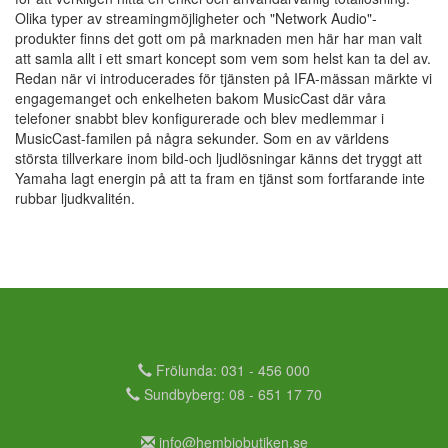
Olika typer av streamingmöjligheter och "Network Audio"-
produkter finns det gott om på marknaden men här har man valt
att samla allt i ett smart koncept som vem som helst kan ta del av.
Redan när vi introducerades för tjänsten på IFA-mässan märkte vi
engagemanget och enkelheten bakom MusicCast där våra
telefoner snabbt blev konfigurerade och blev medlemmar i
MusicCast-familen på några sekunder. Som en av världens
största tillverkare inom bild-och ljudlösningar känns det tryggt att
Yamaha lagt energin på att ta fram en tjänst som fortfarande inte
rubbar ljudkvalitén.
Frölunda: 031 - 456 000
Sundbyberg: 08 - 651 17 70
info@hembiobutiken.se