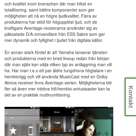
och kvalitet inom branschen där man hittat en
totallösning, samt bättre komponenter som ger
möjligheten att nå en högre ljudkvalitet. Flera av
produkterna har stöd för högupplöst ljud, och de
kraftigare Aventage-receivrarna använder sig av
påkostade D/A-omvandlare från ESS Sabre som ger
mer dynamik och fyllighet i ljudet från digitala källor.
En annan stark fördel är att Yamaha lanserar tjänsten
och produkterna med en bred lineup redan från början
där man själv kan välja vilken typ av anläggning man vill
ha. Har man t.e.x ett par äldre tungdrivna högtalare i en
hembiorigg och vill använda MusicCast med en Dolby
Atmos receiver finns Aventage-serien. Möjligheterna blir
fler så även mer inbitna hifi/hembio-entusisaster kan ta
Kontakt
del av en praktisk multirumlösning.