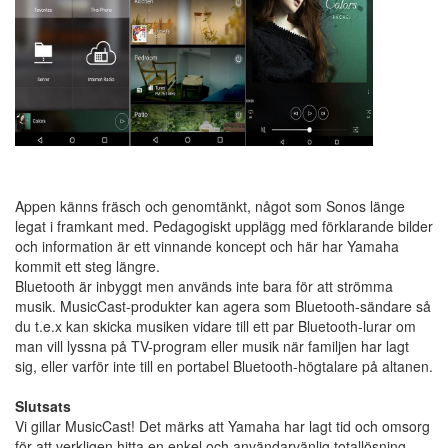
Appen känns fräsch och genomtänkt, något som Sonos länge
legat i framkant med. Pedagogiskt upplägg med förklarande bilder
och information är ett vinnande koncept och här har Yamaha
kommit ett steg längre.
Bluetooth är inbyggt men används inte bara för att strömma
musik. MusicCast-produkter kan agera som Bluetooth-sändare så
du t.e.x kan skicka musiken vidare till ett par Bluetooth-lurar om
man vill lyssna på TV-program eller musik när familjen har lagt
sig, eller varför inte till en portabel Bluetooth-högtalare på altanen.
Slutsats
Vi gillar MusicCast! Det märks att Yamaha har lagt tid och omsorg
för att verkligen hitta en enkel och användarvänlig totallösning.