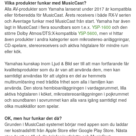
Vilka produkter funkar med MusicCast?
Alla AV-produkter som Yamaha lanserat under 2017 är kompatibla
eller förberedda för MusicCast. Årets receivers i både RX-V serien
och Aventage funkar med MusicCast från start. Yamaha har även
lagt in MusicCast i flera soundbars som t.e.x.
YSP-1600
och den
större Dolby Atmos/DTS:X-kompatibla
YSP-5600
, men vi hittar
även produkter i andra kategorier som mikrostereo-anläggningar,
CD-spelare, stereoreceivers och aktiva högtalare för mindre rum
eller kök.
Yamahas kunskap inom Ljud & Bild ser till att man fortfarande får
kvalitetsprodukter som du är van att använda dem, men kan
samtidigt användas för att utgöra en del av hemmets
multirumlösning med trådlös frihet som alla i familjen kan
använda. Den stora hembioanläggningen i vardagsrummet, lilla
aktiva högtalaren i köket, mikrostereoanläggningen i pojkrummet
och soundbaren i sovrummet kan alla vara igång samtidigt med
olika musikkällor som spelar.
OK, men hur funkar det då?
Grunden i MusicCast-systemet börjar med appen som du laddar
ner kostnadsfritt från Apple Store eller Google Play Store. Nästa