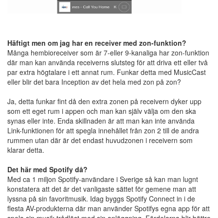
Häftigt men om jag har en receiver med zon-funktion?
Många hembioreceiver som är 7-eller 9-kanaliga har zon-funktion
där man kan använda receiverns slutsteg för att driva ett eller två
par extra högtalare i ett annat rum. Funkar detta med MusicCast
eller blir det bara Inception av det hela med zon på zon?
Ja, detta funkar fint då den extra zonen på receivern dyker upp
som ett eget rum i appen och man kan själv välja om den ska
synas eller inte. Enda skillnaden är att man kan inte använda
Link-funktionen för att spegla innehållet från zon 2 till de andra
rummen utan där är det endast huvudzonen i receivern som
klarar detta.
Det här med Spotify då?
Med ca 1 miljon Spotify-användare i Sverige så kan man lugnt
konstatera att det är det vanligaste sättet för gemene man att
lyssna på sin favoritmusik. Idag byggs Spotify Connect in i de
flesta AV-produkterna där man använder Spotifys egna app för att
spela sin musik trådlöst med sin anläggning. Fördelarna blir bättre