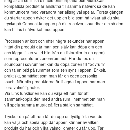
steg är att se till så din telefon/surfplatta och MusicCast-
kompatibla produkt är anslutna till samma nätverk så de kan
kommunicera med varandra när allting väl spelar. Första gången
du startar appen dyker det upp en bild som hänvisar att du ska
trycka på Connect-knappen på din receiver, soundbar etc så den
kan hittas i nätverket med appen.
Processen är kort och efter några sekunder har appen
hittat din produkt där man sen själv kan döpa om den
och lägga till en valfri bild från en lista(eller ta en egen)
som representerar zonen/rummet. Har du tex en
soundbar i sovrummet kan du döpa zonen till "Sovrum"
och ta en bild på rummet som sen syns i appen. Enkelt,
praktiskt, samtidigt som man får en egen personlig
touch. När alla produkterna är tillagda i appen har man
flera valmöjligheter.
Via Link-funktionen kan du välja ett rum för att
sammankoppla den med andra rum i hemmet om man
vill spela samma musik på flera ställen samtidigt.
Trycker du på ett rum får du upp en tydlig lista vad du
kan välja och spela upp där appen känner av vilken
produkt du har och vilka valmöjligheter du får upp. Tar