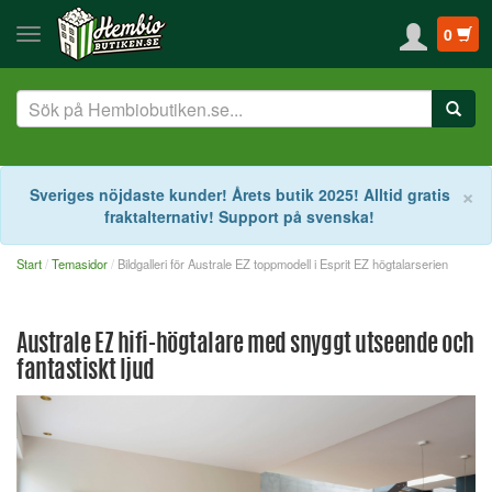
0
S
×
Sveriges nöjdaste kunder! Årets butik 2025! Alltid gratis
fraktalternativ! Support på svenska!
Start
Temasidor
Bildgalleri för Australe EZ toppmodell i Esprit EZ högtalarserien
Australe EZ hifi-högtalare med snyggt utseende och
fantastiskt ljud