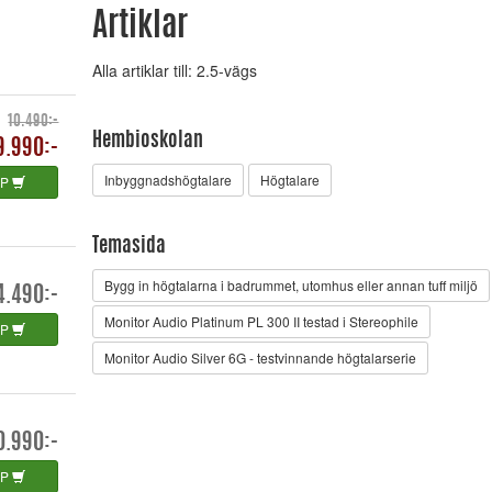
Artiklar
Alla artiklar till: 2.5-vägs
10.490:-
Hembioskolan
9.990:-
Inbyggnadshögtalare
Högtalare
ÖP
Temasida
Bygg in högtalarna i badrummet, utomhus eller annan tuff miljö
4.490:-
Monitor Audio Platinum PL 300 II testad i Stereophile
ÖP
Monitor Audio Silver 6G - testvinnande högtalarserie
0.990:-
ÖP