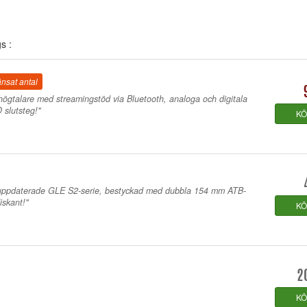
s :
nsat antal
vhögtalare med streamingstöd via Bluetooth, analoga och digitala
 slutsteg!"
K
s uppdaterade GLE S2-serie, bestyckad med dubbla 154 mm ATB-
iskant!"
K
2
K