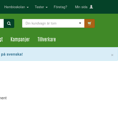
Hembioskolan
Tester
Företag?
Min sida
Din kundvagn är tom
gt
Kampanjer
Tillverkare
S
×
t på svenska!
ment