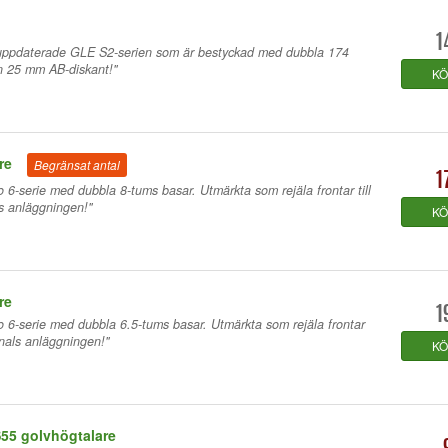
1
 uppdaterade GLE S2-serien som är bestyckad med dubbla 174
n 25 mm AB-diskant!"
K
re
Begränsat antal
1
o 6-serie med dubbla 8-tums basar. Utmärkta som rejäla frontar till
ls anläggningen!"
K
re
1
o 6-serie med dubbla 6.5-tums basar. Utmärkta som rejäla frontar
kanals anläggningen!"
K
S55 golvhögtalare