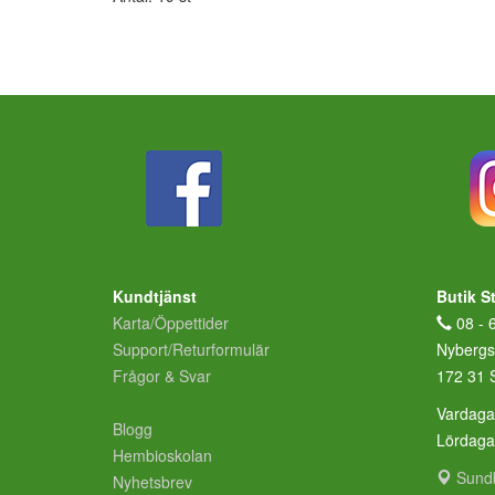
Kundtjänst
Butik S
Karta/Öppettider
08 - 
Support/Returformulär
Nybergs
Frågor & Svar
172 31 
Vardaga
Blogg
Lördag
Hembioskolan
Sund
Nyhetsbrev