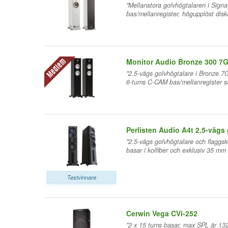
"Mellanstora golvhögtalaren i Signa
bas/mellanregister, högupplöst disk
Monitor Audio Bronze 300 7
Medlem
"2.5-vägs golvhögtalare i Bronze 
6-tums C-CAM bas/mellanregister sa
Perlisten Audio A4t 2.5-vägs
"2.5-vägs golvhögtalare och flaggs
basar i kolfiber och exklusiv 35 mm
Testvinnare
Cerwin Vega CVi-252
"2 x 15 tums basar, max SPL är 13