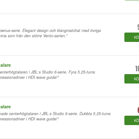
Townus-serie. Elegant design och klangmatchat med övriga
amma som från den större Vento-serien."
K
alare
1
enterhögtalaren i JBL:s Studio 6-serie. Fyra 5.25-tums
ressionsdriver i HDI wave guide!"
K
alare
ade centerhögtalaren i JBL:s Studio 6-serie. Dubbla 5.25-tums
ressionsdriver i HDI wave guide!"
K