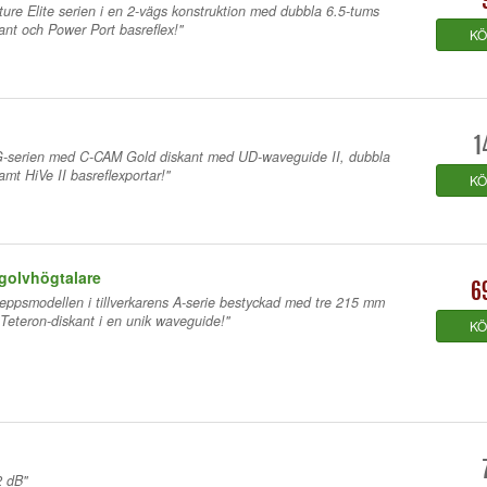
ture Elite serien i en 2-vägs konstruktion med dubbla 6.5-tums
ant och Power Port basreflex!"
K
G
1
7G-serien med C-CAM Gold diskant med UD-waveguide II, dubbla
mt HiVe II basreflexportar!"
K
 golvhögtalare
6
keppsmodellen i tillverkarens A-serie bestyckad med tre 215 mm
 Teteron-diskant i en unik waveguide!"
K
2 dB"