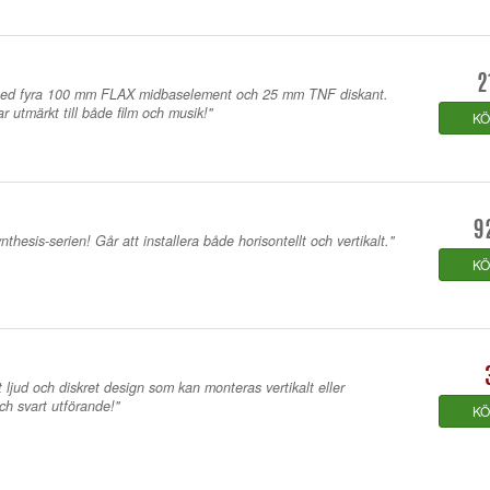
2
med fyra 100 mm FLAX midbaselement och 25 mm TNF diskant.
ar utmärkt till både film och musik!"
K
9
thesis-serien! Går att installera både horisontellt och vertikalt."
K
t ljud och diskret design som kan monteras vertikalt eller
och svart utförande!"
K