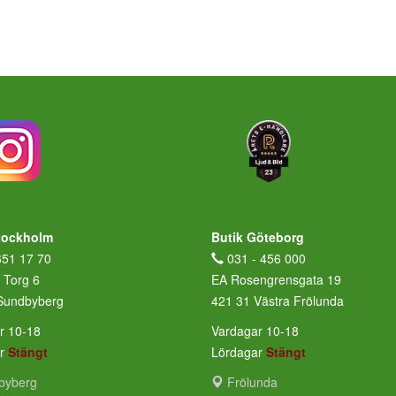
tockholm
Butik Göteborg
651 17 70
031 - 456 000
 Torg 6
EA Rosengrensgata 19
Sundbyberg
421 31 Västra Frölunda
r 10-18
Vardagar 10-18
ar
Stängt
Lördagar
Stängt
byberg
Frölunda