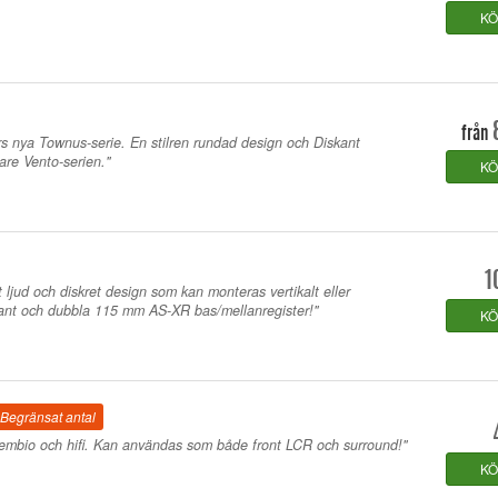
K
från
rs nya Townus-serie. En stilren rundad design och Diskant
are Vento-serien."
K
1
t ljud och diskret design som kan monteras vertikalt eller
kant och dubbla 115 mm AS-XR bas/mellanregister!"
K
Begränsat antal
embio och hifi. Kan användas som både front LCR och surround!"
K