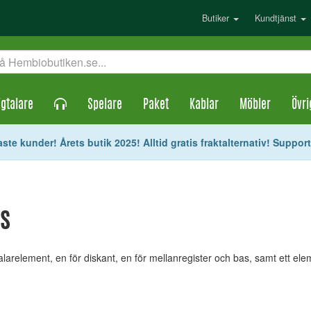
Butiker
Kundtjänst
gtalare
Spelare
Paket
Kablar
Möbler
Övri
ste kunder! Årets butik 2025! Alltid gratis fraktalternativ! Suppor
gs
alarelement, en för diskant, en för mellanregister och bas, samt ett ele