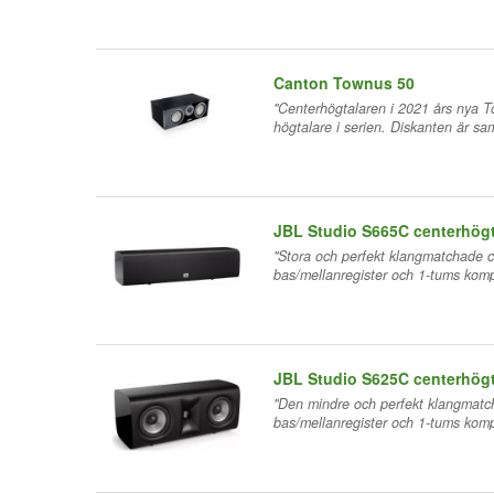
Canton Townus 50
"Centerhögtalaren i 2021 års nya 
högtalare i serien. Diskanten är s
JBL Studio S665C centerhögt
"Stora och perfekt klangmatchade c
bas/mellanregister och 1-tums komp
JBL Studio S625C centerhögt
"Den mindre och perfekt klangmatch
bas/mellanregister och 1-tums komp