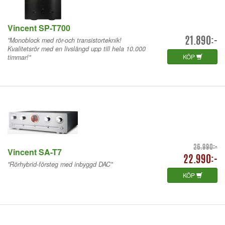
Vincent SP-T700
"Monoblock med rör-och transistorteknik!
21.890:-
Kvalitetsrör med en livslängd upp till hela 10.000
KÖP
timmar!"
26.990:-
Vincent SA-T7
22.990:-
"Rörhybrid-försteg med inbyggd DAC"
KÖP