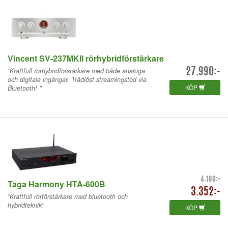
Vincent SV-237MKII rörhybridförstärkare
"Kraftfull rörhybridförstärkare med både analoga
27.990:-
och digitala ingångar. Trådlöst streamingstöd via
KÖP
Bluetooth! "
4.190:-
Taga Harmony HTA-600B
3.352:-
"Kraftfull rörförstärkare med bluetooth och
hybridteknik"
KÖP