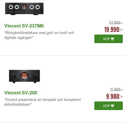
23.990:-
Vincent SV-237MK
19.990:-
"Rörhybridförstärkare med gott om kraft och
digitala ingångar!"
KÖP
11.990:-
Vincent SV-200
9.980:-
"Vincent presenterar en kompakt och kompetent
drömförstärkare!"
KÖP