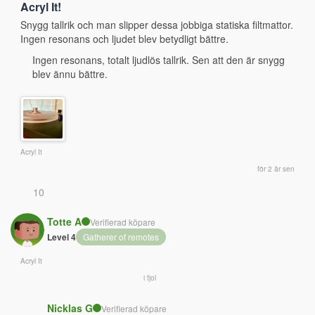
Acryl It!
Snygg tallrik och man slipper dessa jobbiga statiska filtmattor. 
Ingen resonans och ljudet blev betydligt bättre.
Ingen resonans, totalt ljudlös tallrik. Sen att den är snygg
blev ännu bättre.
Acryl It
för 2 år sen
10
Totte A
Verifierad köpare
Level 4
Gatherer of remotes
Acryl It
i fjol
Nicklas G
Verifierad köpare