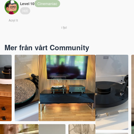
Level 10
Cinemaniac
Hifi
Acryl It
i fjol
Mer från vårt Community