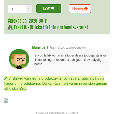
st
KÖP
Hämta
Skickas ca: 2026-08-11
Frakt 0:- (Klicka för info om hemleverans)
Magnus H
Framröstad topprecension
Snygg tallrik och man slipper dessa jobbiga statiska 
filtmattor. Ingen resonans och ljudet blev betydligt 
bättre.
Vi skriver våra egna produkttexter och svarar gärna på dina
frågor om produkterna. Du kan även skriva en recension genom
att klicka här...
Sveriges nöjdaste kunder!