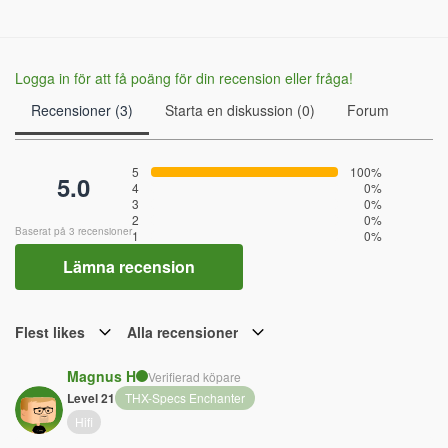
Logga in för att få poäng för din recension eller fråga!
Recensioner (3)
Starta en diskussion (0)
Forum
5
100%
5.0
4
0%
3
0%
2
0%
Baserat på 3 recensioner
1
0%
Lämna recension
Flest likes
Alla recensioner
Magnus H
Verifierad köpare
Level 21
THX-Specs Enchanter
Hifi