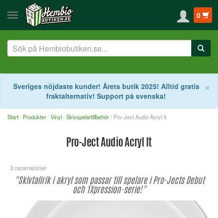
0
S
×
Sveriges nöjdaste kunder! Årets butik 2025! Alltid gratis
fraktalternativ! Support på svenska!
Start
Produkter
Vinyl
Skivspelartillbehör
/ Pro-Ject Audio Acryl It
Pro-Ject Audio Acryl It
3 recensioner
"Skivtallrik i akryl som passar till spelare i Pro-Jects Debut
och 1Xpression-serie!"