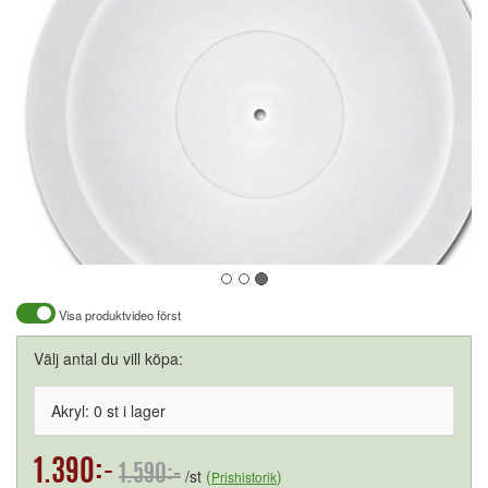
Visa produktvideo först
Välj antal du vill köpa:
Akryl: 0 st i lager
1.390:-
1.590:-
/st
(
)
Prishistorik