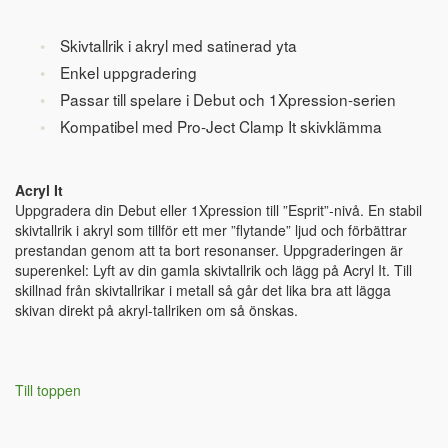
Skivtallrik i akryl med satinerad yta
Enkel uppgradering
Passar till spelare i Debut och 1Xpression-serien
Kompatibel med Pro-Ject Clamp It skivklämma
Acryl It
Uppgradera din Debut eller 1Xpression till ”Esprit”-nivå. En stabil
skivtallrik i akryl som tillför ett mer ”flytande” ljud och förbättrar
prestandan genom att ta bort resonanser. Uppgraderingen är
superenkel: Lyft av din gamla skivtallrik och lägg på Acryl It. Till
skillnad från skivtallrikar i metall så går det lika bra att lägga
skivan direkt på akryl-tallriken om så önskas.
Till toppen