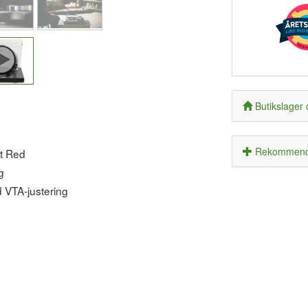
Butikslager 
Rekommende
t Red
g
VTA-justering