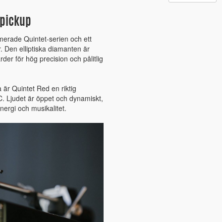
-pickup
merade Quintet-serien och ett
r. Den elliptiska diamanten är
der för hög precision och pålitlig
a är Quintet Red en riktig
MC. Ljudet är öppet och dynamiskt,
ergi och musikalitet.