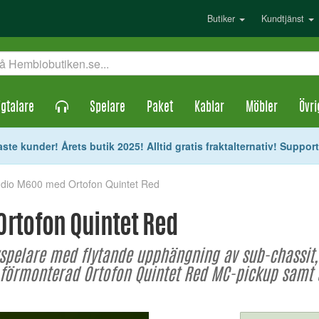
Butiker
Kundtjänst
gtalare
Spelare
Paket
Kablar
Möbler
Övri
ste kunder! Årets butik 2025! Alltid gratis fraktalternativ! Suppor
udio M600 med Ortofon Quintet Red
rtofon Quintet Red
spelare med flytande upphängning av sub-chassit,
l, förmonterad Ortofon Quintet Red MC-pickup samt 