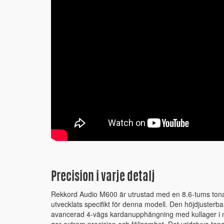
Precision i varje detalj
Rekkord Audio M600 är utrustad med en 8.6-tums ton
utvecklats specifikt för denna modell. Den höjdjuster
avancerad 4-vägs kardanupphängning med kullager i m
ger extrem precision och följsamhet. Det vridstyva tona