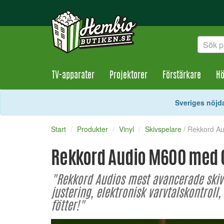
TV-apparater
Projektorer
Förstärkare
Hö
Sveriges nöjda
Start
Produkter
Vinyl
Skivspelare
/ Rekkord A
Rekkord Audio M600 med O
"Rekkord Audios mest avancerade skiv
justering, elektronisk varvtalskontrol
fötter!"