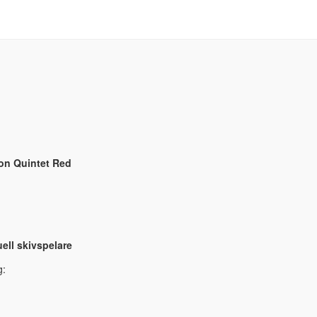
on Quintet Red
ll skivspelare
g: