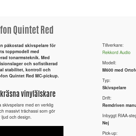
fon Quintet Red
Tillverkare:
n påkostad skivspelare för
ets toppmodell med
Rekkord Audio
rad tonarmsteknik. Med
Modell:
isionslager och sofistikerad
stabilitet, kontroll och
M600 med Ortof
ofon Quintet Red MC-pickup.
Typ:
Skivspelare
 kräsna vinylälskare
Drift:
 skivspelare med en verklig
Remdriven manue
och massivt trächassi som gör
Inbyggt RIAA-ste
r ljud och design.
Nej
Pick-up: