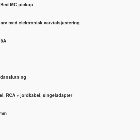
t Red MC-pickup
varv med elektronisk varvtalsjustering
.8A
rdanslutning
l, RCA + jordkabel, singeladapter
 mm