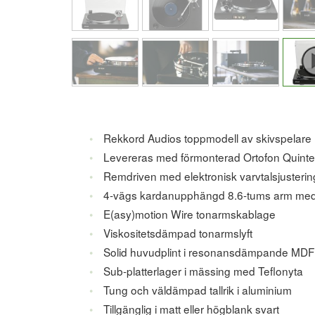
Rekkord Audios toppmodell av skivspelare
Levereras med förmonterad Ortofon Quinte
Remdriven med elektronisk varvtalsjusterin
4-vägs kardanupphängd 8.6-tums arm med 
E(asy)motion Wire tonarmskablage
Viskositetsdämpad tonarmslyft
Solid huvudplint i resonansdämpande MDF
Sub-platterlager i mässing med Teflonyta
Tung och väldämpad tallrik i aluminium
Tillgänglig i matt eller högblank svart