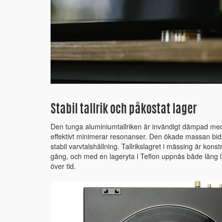
Stabil tallrik och påkostat lager
Den tunga aluminiumtallriken är invändigt dämpad med
effektivt minimerar resonanser. Den ökade massan bidra
stabil varvtalshållning. Tallrikslagret i mässing är kons
gång, och med en lageryta i Teflon uppnås både lång l
över tid.