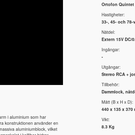
Ortofon Quinte
Hastigheter:
33-, 45- och 78-
Nätdel:
Extern 15V DC/0
Ingångar:
-
Utgångar:
Stereo RCA + jo
Tillbehör:
Dammlock, nätde
Mått (B x H x D):
440 x 135 x 370
arm i aluminium som har
Vikt:
bara konstruktionen använder en
8.3 Kg
assiva aluminiumblock, vilket
rmsskalet i kolfiber bidrar