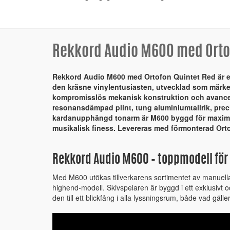
Rekkord Audio M600 med Orto
Rekkord Audio M600 med Ortofon Quintet Red är e
den kräsne vinylentusiasten, utvecklad som märk
kompromisslös mekanisk konstruktion och avance
resonansdämpad plint, tung aluminiumtallrik, prec
kardanupphängd tonarm är M600 byggd för maximal 
musikalisk finess. Levereras med förmonterad Ort
Rekkord Audio M600 – toppmodell för
Med M600 utökas tillverkarens sortimentet av manuella
highend-modell. Skivspelaren är byggd i ett exklusivt 
den till ett blickfång i alla lyssningsrum, både vad gälle