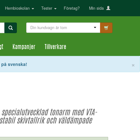
Hembioskolan
Tester
Företag?
Min sida
Din kundvagn är tom
gt
Kampanjer
Tillverkare
S
×
t på svenska!
 specialutvecklad tonarm med VTA-
stabil skivtallrik och väldämpade