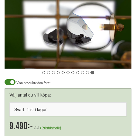
Visa produktvideo först
Välj antal du vill köpa:
Svart: 1 st i lager
9.490:-
/st
(
)
Prishistorik