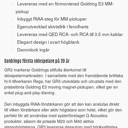
Levereras med en förmonterad Goldring E3 MM-
pickup
Inbyggt RIAA-steg för MM-pickuper
Egenutvecklad skivtallrik i fenolharts
Levereras med QED RCA- och RCA till 3.5 mm kablar
Elegant design i svart högblank
Dammlock ingår
Goldrings första skivspelare på 20 år
GR3 markerar Goldrings stilfulla återkomst till
skivspelarmarknaden. I samarbete med den framstående brittiska
hi-fi-tillverkaren Rega, har GR3 utvecklats och utrustats med den
prisbelönta Goldring E3 moving magnet-pickupen, vilket ger en
enkel plug-and-play-lösning.
Den inbyggda RIAA-förstärkaren gör att den kan anslutas direkt
till vilken förstärkare eller aktiv högtalare som helst, vilket gör den
perfekt för att användas med systerföretaget Q Acoustics
produkter, såsom de prisade M20 och M40 aktiva
stereohögtalarna. GR3 levereras dessutom med högkvalitativa