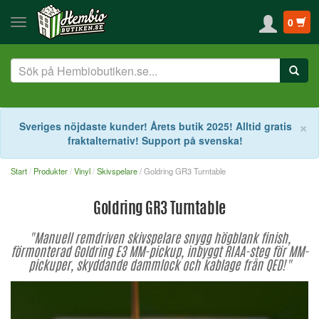
0
S
×
Sveriges nöjdaste kunder! Årets butik 2025! Alltid gratis
fraktalternativ! Support på svenska!
Start
Produkter
Vinyl
Skivspelare
/ Goldring GR3 Turntable
Goldring GR3 Turntable
"Manuell remdriven skivspelare snygg högblank finish,
förmonterad Goldring E3 MM-pickup, inbyggt RIAA-steg för MM-
pickuper, skyddande dammlock och kablage från QED!"