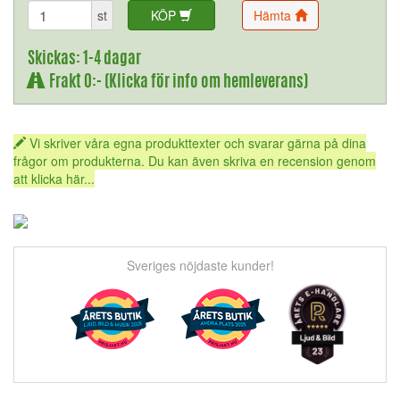
st
KÖP
Hämta
Skickas: 1-4 dagar
Frakt 0:- (Klicka för info om hemleverans)
Vi skriver våra egna produkttexter och svarar gärna på dina
frågor om produkterna. Du kan även skriva en recension genom
att klicka här...
Sveriges nöjdaste kunder!