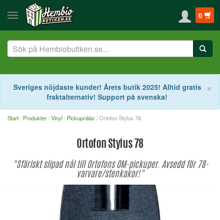
0
S
×
Sveriges nöjdaste kunder! Årets butik 2025! Alltid gratis
fraktalternativ! Support på svenska!
Start
Produkter
Vinyl
Pickupnålar
/ Ortofon Stylus 78
Ortofon Stylus 78
"Sfäriskt slipad nål till Ortofons OM-pickuper. Avsedd för 78-
varvare/stenkakor!"