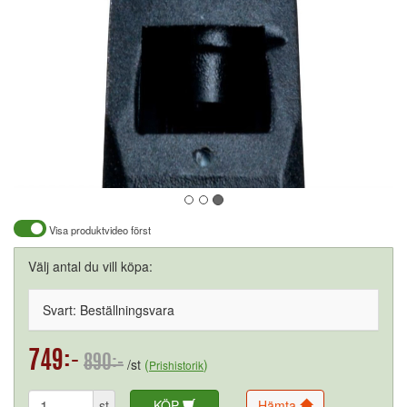
Visa produktvideo först
Välj antal du vill köpa:
Svart: Beställningsvara
749:-
890:-
/st
(
)
Prishistorik
st
KÖP
Hämta