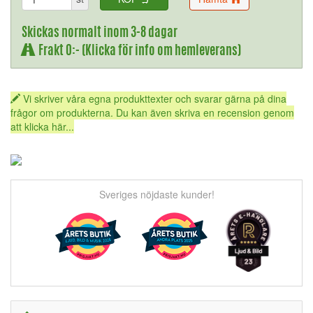
Skickas normalt inom 3-8 dagar
Frakt 0:- (Klicka för info om hemleverans)
Vi skriver våra egna produkttexter och svarar gärna på dina
frågor om produkterna. Du kan även skriva en recension genom
att klicka här...
Sveriges nöjdaste kunder!