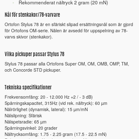
Rekommenderat nåltryck 2 gram (20 mN)
Nål för stenkakor/78-varvare
Ortofon Stylus 78 är en sfäriskt slipad ersättningsnål som är gjord
för Ortofons OM-serie. Nålen är avsedd för uppspelning av 78-
varvs skivor (stenkakor).
Vilka pickuper passar Stylus 78
Stylus 78 passar alla Ortofons Super OM, OM, OMB, OMP, TM,
och Concorde STD pickuper.
Tekniska specifikationer
Frekvensomfång: 20 - 12.000 Hz +2 / - 3 dB)
Spårningskapacitet, 315Hz (vid rek. nåltryck): 60 µm
Nålrörlighet (dynamisk, lateral): 15 µm/mN
Nålslipning: Sfärisk
Nålspetsradie: 65 µm
Spårningsvinkel: 20 grader
Nåltrycksomfång: 1.75 - 2.25 gram (17.5 - 22.5 mN)