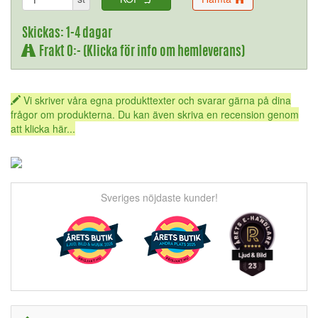
Skickas: 1-4 dagar
Frakt 0:- (Klicka för info om hemleverans)
Vi skriver våra egna produkttexter och svarar gärna på dina
frågor om produkterna. Du kan även skriva en recension genom
att klicka här...
Sveriges nöjdaste kunder!