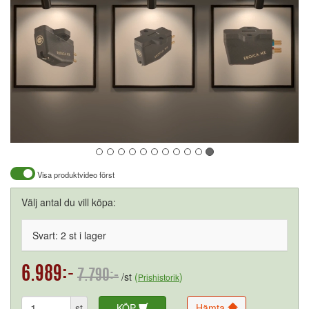
Visa produktvideo först
Välj antal du vill köpa:
Svart: 2 st i lager
6.989:-
7.790:-
/st
(
)
Prishistorik
st
KÖP
Hämta