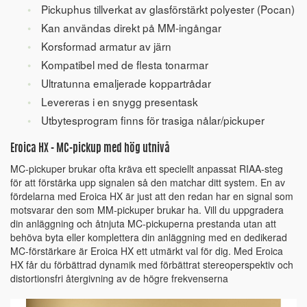
Pickuphus tillverkat av glasförstärkt polyester (Pocan)
Kan användas direkt på MM-ingångar
Korsformad armatur av järn
Kompatibel med de flesta tonarmar
Ultratunna emaljerade koppartrådar
Levereras i en snygg presentask
Utbytesprogram finns för trasiga nålar/pickuper
Eroica HX - MC-pickup med hög utnivå
MC-pickuper brukar ofta kräva ett speciellt anpassat RIAA-steg
för att förstärka upp signalen så den matchar ditt system. En av
fördelarna med Eroica HX är just att den redan har en signal som
motsvarar den som MM-pickuper brukar ha. Vill du uppgradera
din anläggning och åtnjuta MC-pickuperna prestanda utan att
behöva byta eller komplettera din anläggning med en dedikerad
MC-förstärkare är Eroica HX ett utmärkt val för dig. Med Eroica
HX får du förbättrad dynamik med förbättrat stereoperspektiv och
distortionsfri återgivning av de högre frekvenserna