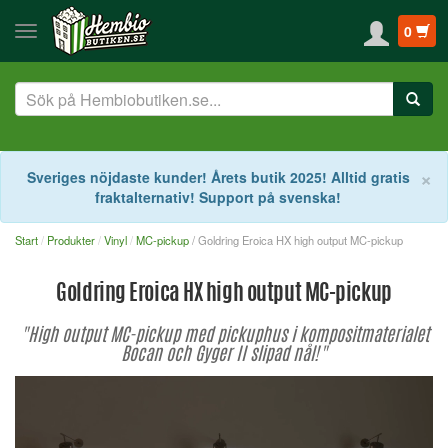
0
S
×
Sveriges nöjdaste kunder! Årets butik 2025! Alltid gratis
fraktalternativ! Support på svenska!
Start
Produkter
Vinyl
MC-pickup
/ Goldring Eroica HX high output MC-pickup
Goldring Eroica HX high output MC-pickup
"High output MC-pickup med pickuphus i kompositmaterialet
Bocan och Gyger II slipad nål!"