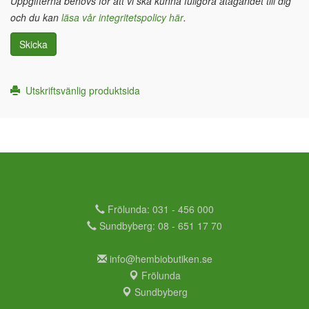
Uppgifterna behövs för att vi ska kunna fullgöra åtagandet till dig
och du kan
läsa vår integritetspolicy här
.
Skicka
Utskriftsvänlig produktsida
Frölunda: 031 - 456 000
Sundbyberg: 08 - 651 17 70
info@hembiobutiken.se
Frölunda
Sundbyberg