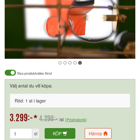
Visa produktvideo först
Välj antal du vill köpa:
Röd: 1 st i lager
4.290:-
/st
(
)
Prishistorik
st
KÖP
Hämta