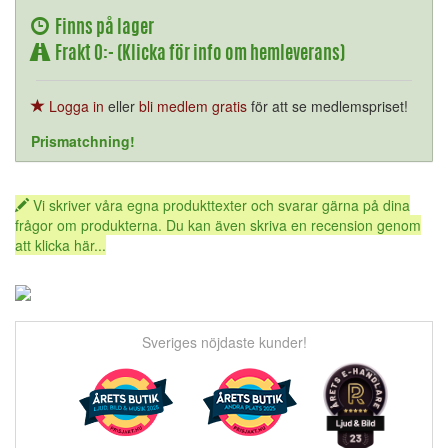
Finns på lager
Frakt 0:- (Klicka för info om hemleverans)
Logga in
eller
bli medlem gratis
för att se medlemspriset!
Prismatchning!
Vi skriver våra egna produkttexter och svarar gärna på dina
frågor om produkterna. Du kan även skriva en recension genom
att klicka här...
Sveriges nöjdaste kunder!