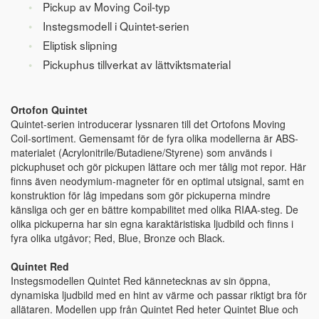
Pickup av Moving Coil-typ
Instegsmodell i Quintet-serien
Eliptisk slipning
Pickuphus tillverkat av lättviktsmaterial
Ortofon Quintet
Quintet-serien introducerar lyssnaren till det Ortofons Moving
Coil-sortiment. Gemensamt för de fyra olika modellerna är ABS-
materialet (Acrylonitrile/Butadiene/Styrene) som används i
pickuphuset och gör pickupen lättare och mer tålig mot repor. Här
finns även neodymium-magneter för en optimal utsignal, samt en
konstruktion för låg impedans som gör pickuperna mindre
känsliga och ger en bättre kompabilitet med olika RIAA-steg. De
olika pickuperna har sin egna karaktäristiska ljudbild och finns i
fyra olika utgåvor; Red, Blue, Bronze och Black.
Quintet Red
Instegsmodellen Quintet Red kännetecknas av sin öppna,
dynamiska ljudbild med en hint av värme och passar riktigt bra för
allätaren. Modellen upp från Quintet Red heter Quintet Blue och