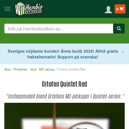
0
S
×
Sveriges nöjdaste kunder! Årets butik 2025! Alltid gratis
fraktalternativ! Support på svenska!
Start
Produkter
Vinyl
MC-pickup
/ Ortofon Quintet Red
Ortofon Quintet Red
"Instegsmodell bland Ortofons MC-pickuper i Quintet-serien."