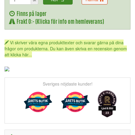
Finns på lager
Frakt 0:- (Klicka för info om hemleverans)
Vi skriver våra egna produkttexter och svarar gärna på dina
frågor om produkterna. Du kan även skriva en recension genom
att klicka här...
Sveriges nöjdaste kunder!