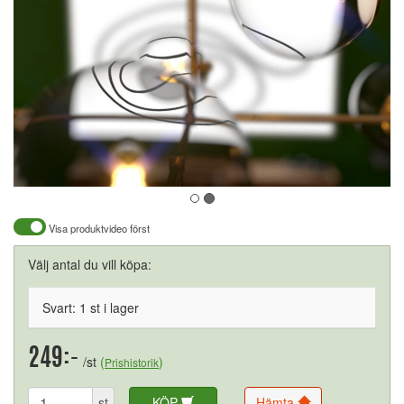
Visa produktvideo först
Välj antal du vill köpa:
Svart: 1 st i lager
249:-
/st
(
)
Prishistorik
st
KÖP
Hämta