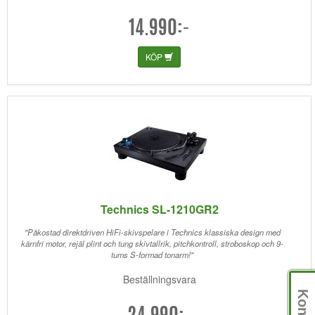
14.990:-
KÖP
Technics SL-1210GR2
"Påkostad direktdriven HiFi-skivspelare i Technics klassiska design med
kärnfri motor, rejäl plint och tung skivtallrik, pitchkontroll, stroboskop och 9-
tums S-formad tonarm!"
Beställningsvara
Kontakt