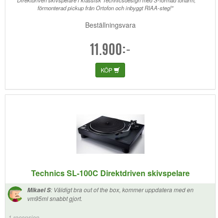
"Direktdriven skivspelare i klassisk Technicsdesign med S-formad tonarm,
förmonterad pickup från Ortofon och inbyggt RIAA-steg!"
Beställningsvara
11.900:-
KÖP
Technics SL-100C Direktdriven skivspelare
:
Väldigt bra out of the box, kommer uppdatera med en
Mikael S
vm95ml snabbt gjort.
1 recension