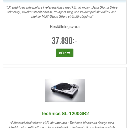
"Direktdriven skivspelare i referensklass med kärnfri motor, Delta Sigma Drive
teknologi, mycket stabilt chassi, trelagers tung och väldämpad skivtallrik och
effektiv Multi-Stage Silent strömförsörjning!"
Beställningsvara
37.890:-
KÖP
Technics SL-1200GR2
"Påkostad direktdriven HiFi-skivspelare i Technics klassiska design med
kärnfri motor, rejäl plint och tung skivtallrik, pitchkontroll, stroboskop och 9-