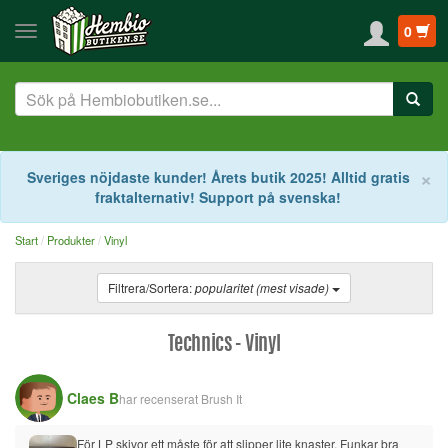
0
S
×
Sveriges nöjdaste kunder! Årets butik 2025! Alltid gratis
fraktalternativ! Support på svenska!
Start
Produkter
Vinyl
Filtrera/Sortera:
popularitet (mest visade)
Technics - Vinyl
Claes B
har recenserat
Brush It
För LP skivor ett måste för att slipper lite knaster. Funkar bra 