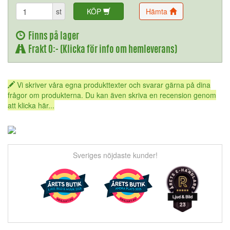
st
KÖP
Hämta
Finns på lager
Frakt 0:- (Klicka för info om hemleverans)
Vi skriver våra egna produkttexter och svarar gärna på dina
frågor om produkterna. Du kan även skriva en recension genom
att klicka här...
Sveriges nöjdaste kunder!