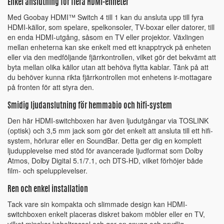
Enkel anslutning för flera HDMI-enheter
Med Goobay HDMI™ Switch 4 till 1 kan du ansluta upp till fyra
HDMI-källor, som spelare, spelkonsoler, TV-boxar eller datorer, till
en enda HDMI-utgång, såsom en TV eller projektor. Växlingen
mellan enheterna kan ske enkelt med ett knapptryck på enheten
eller via den medföljande fjärrkontrollen, vilket gör det bekvämt att
byta mellan olika källor utan att behöva flytta kablar. Tänk på att
du behöver kunna rikta fjärrkontrollen mot enhetens ir-mottagare
på fronten för att styra den.
Smidig ljudanslutning för hemmabio och hifi-system
Den här HDMI-switchboxen har även ljudutgångar via TOSLINK
(optisk) och 3,5 mm jack som gör det enkelt att ansluta till ett hifi-
system, hörlurar eller en SoundBar. Detta ger dig en komplett
ljudupplevelse med stöd för avancerade ljudformat som Dolby
Atmos, Dolby Digital 5.1/7.1, och DTS-HD, vilket förhöjer både
film- och spelupplevelser.
Ren och enkel installation
Tack vare sin kompakta och slimmade design kan HDMI-
switchboxen enkelt placeras diskret bakom möbler eller en TV,