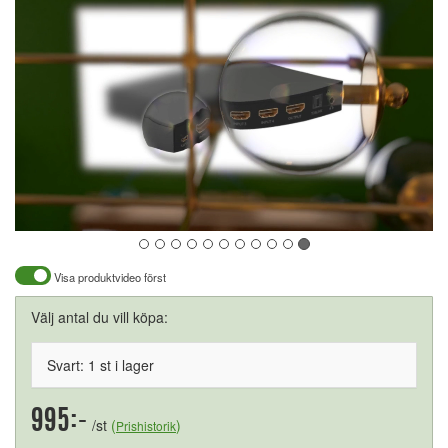
Visa produktvideo först
Välj antal du vill köpa:
Svart: 1 st i lager
995:-
/st
(
)
Prishistorik