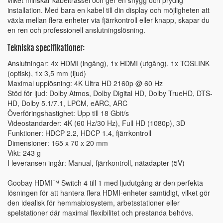
vilket minskar kabeltrassel och ger en snygg och prydlig
installation. Med bara en kabel till din display och möjligheten att
växla mellan flera enheter via fjärrkontroll eller knapp, skapar du
en ren och professionell anslutningslösning.
Tekniska specifikationer:
Anslutningar: 4x HDMI (ingång), 1x HDMI (utgång), 1x TOSLINK
(optisk), 1x 3,5 mm (ljud)
Maximal upplösning: 4K Ultra HD 2160p @ 60 Hz
Stöd för ljud: Dolby Atmos, Dolby Digital HD, Dolby TrueHD, DTS-
HD, Dolby 5.1/7.1, LPCM, eARC, ARC
Överföringshastighet: Upp till 18 Gbit/s
Videostandarder: 4K (60 Hz/30 Hz), Full HD (1080p), 3D
Funktioner: HDCP 2.2, HDCP 1.4, fjärrkontroll
Dimensioner: 165 x 70 x 20 mm
Vikt: 243 g
I leveransen ingår: Manual, fjärrkontroll, nätadapter (5V)
Goobay HDMI™ Switch 4 till 1 med ljudutgång är den perfekta
lösningen för att hantera flera HDMI-enheter samtidigt, vilket gör
den idealisk för hemmabiosystem, arbetsstationer eller
spelstationer där maximal flexibilitet och prestanda behövs.