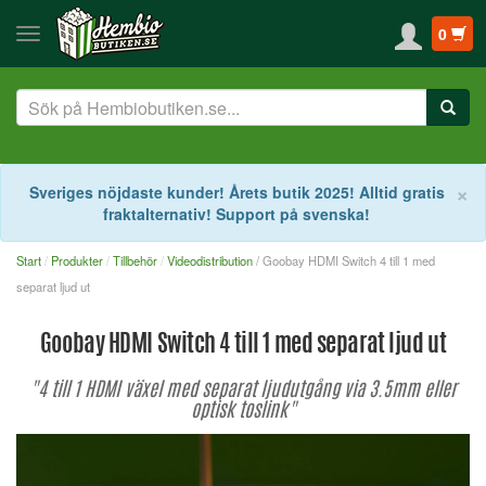
0
S
×
Sveriges nöjdaste kunder! Årets butik 2025! Alltid gratis
fraktalternativ! Support på svenska!
Start
Produkter
Tillbehör
Videodistribution
/ Goobay HDMI Switch 4 till 1 med
separat ljud ut
Goobay HDMI Switch 4 till 1 med separat ljud ut
"4 till 1 HDMI växel med separat ljudutgång via 3.5mm eller
optisk toslink"