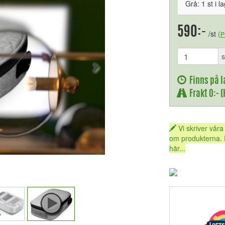
Grå: 1 st i l
590:-
/st
(
P
s
Finns på l
Frakt 0:- 
Vi skriver våra
om produkterna. 
här...