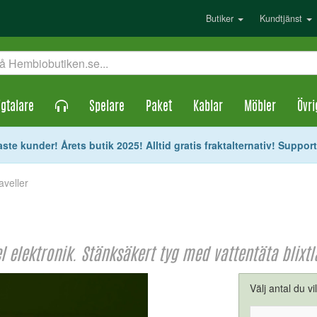
Butiker
Kundtjänst
gtalare
Spelare
Paket
Kablar
Möbler
Övri
ste kunder! Årets butik 2025! Alltid gratis fraktalternativ! Suppor
raveller
l elektronik. Stänksäkert tyg med vattentäta blixtl
Välj antal du vi