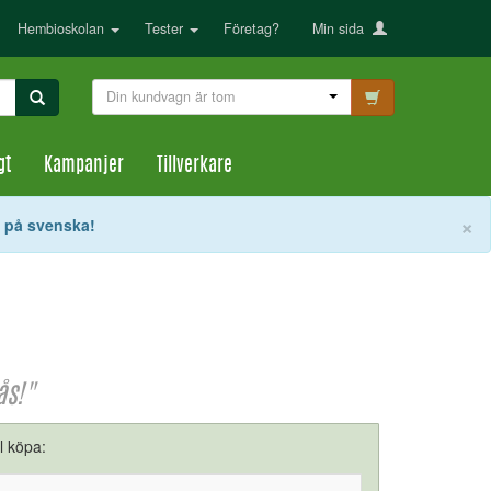
Hembioskolan
Tester
Företag?
Min sida
Din kundvagn är tom
gt
Kampanjer
Tillverkare
S
×
t på svenska!
ås!"
ll köpa: