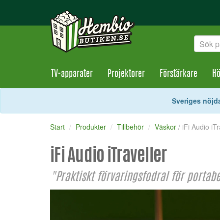
TV-apparater
Projektorer
Förstärkare
Hö
Sveriges nöjda
Start
Produkter
Tillbehör
Väskor
/ iFi Audio iT
iFi Audio iTraveller
"Praktiskt förvaringsfodral för portabe