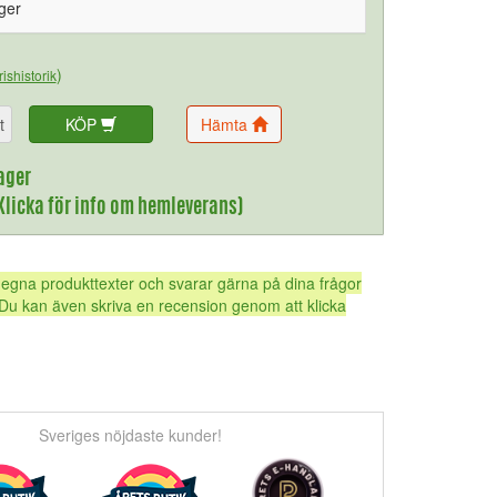
ager
)
rishistorik
t
KÖP
Hämta
ager
(Klicka för info om hemleverans)
 egna produkttexter och svarar gärna på dina frågor
Du kan även skriva en recension genom att klicka
Sveriges nöjdaste kunder!