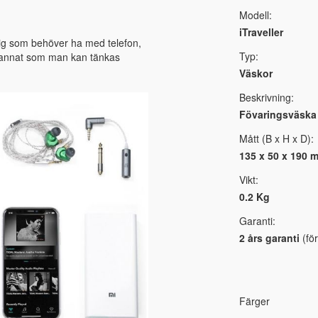
Modell:
iTraveller
 dig som behöver ha med telefon,
Typ:
lt annat som man kan tänkas
Väskor
Beskrivning:
Fövaringsväska 
Mått (B x H x D):
135 x 50 x 190 
Vikt:
0.2 Kg
Garanti:
2 års garanti
(för
Färger