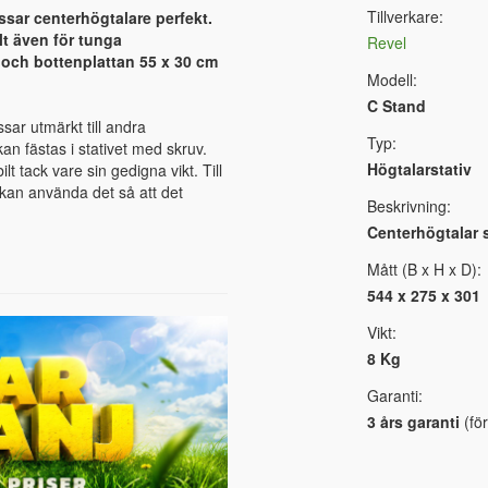
Tillverkare:
ssar centerhögtalare perfekt.
ilt även för tunga
Revel
 och bottenplattan 55 x 30 cm
Modell:
C Stand
sar utmärkt till andra
Typ:
an fästas i stativet med skruv.
Högtalarstativ
lt tack vare sin gedigna vikt. Till
u kan använda det så att det
Beskrivning:
Centerhögtalar s
Mått (B x H x D):
544 x 275 x 301
Vikt:
8 Kg
Garanti:
3 års garanti
(för