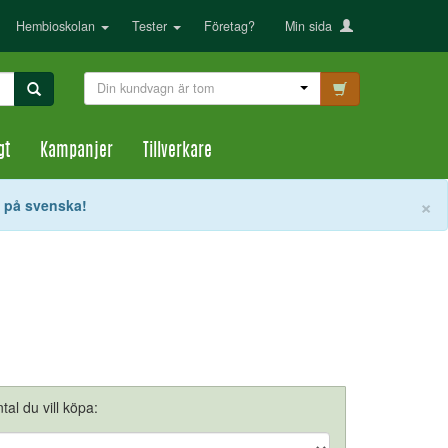
Hembioskolan
Tester
Företag?
Min sida
Din kundvagn är tom
gt
Kampanjer
Tillverkare
S
×
t på svenska!
tal du vill köpa: