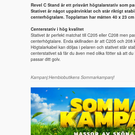
Revel C Stand är ett prisvärt högtalarstativ som pa
Stativet är något uppåtvinklat och står riktigt stab
centerhögtalare. Topplattan har måtten 40 x 23 cm
Centerstativ i hög kvalitet
Stativet är perfekt matchat till C205 eller C208 men pas
centerhögtalare. Enda skillnaden är att C205 och 208 k
Högtalarkabel kan döljas i pelaren och stativet står stabi
centerstativet så får du även med olika fötter så att d
passar ditt golv.
Kampanj:Hembiobutikens Sommarkampanj!