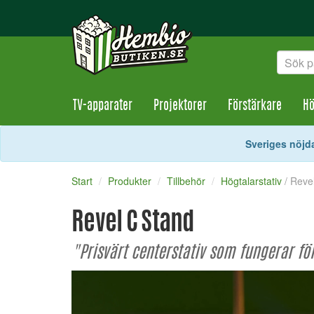
TV-apparater
Projektorer
Förstärkare
Hö
Sveriges nöjda
Start
Produkter
Tillbehör
Högtalarstativ
/ Reve
Revel C Stand
"Prisvärt centerstativ som fungerar fö