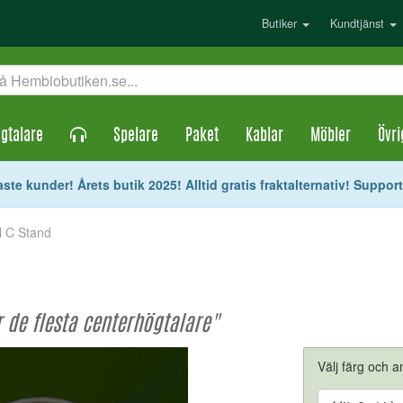
Butiker
Kundtjänst
gtalare
Spelare
Paket
Kablar
Möbler
Övri
ste kunder! Årets butik 2025! Alltid gratis fraktalternativ! Suppor
l C Stand
r de flesta centerhögtalare"
Välj färg och an