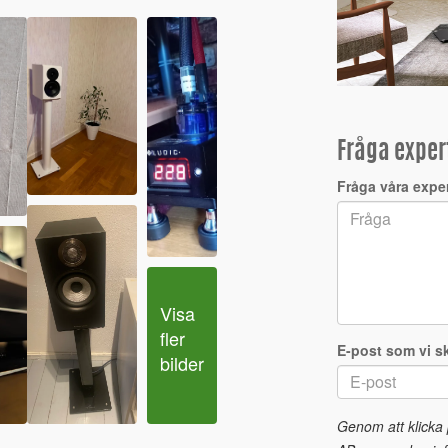
Fråga exper
Fråga våra expe
Visa 
fler 
E-post som vi sk
bilder
Genom att klicka