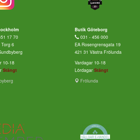
tockholm
Butik Göteborg
651 17 70
031 - 456 000
 Torg 6
EA Rosengrensgata 19
Sundbyberg
421 31 Västra Frölunda
r 10-18
Vardagar 10-18
ar
Stängt
Lördagar
Stängt
byberg
Frölunda