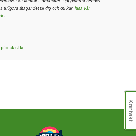
ormation du lämnat i formuläret. Uppgifterna behövs
na fullgöra åtagandet till dig och du kan
läsa vår
är
.
 produktsida
Kontakt