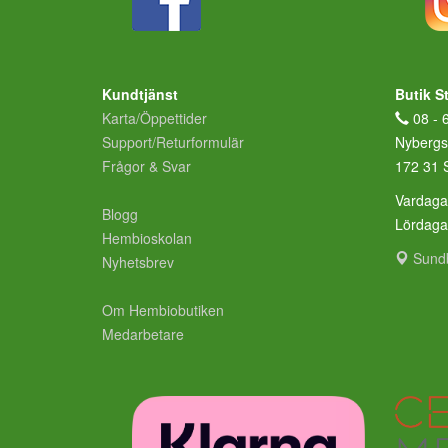
Kundtjänst
Butik S
Karta/Öppettider
08 - 
Support/Returformulär
Nybergs
Frågor & Svar
172 31 
Vardaga
Blogg
Lördag
Hembioskolan
Sund
Nyhetsbrev
Om Hembiobutiken
Medarbetare