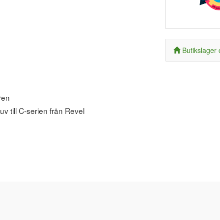
Butikslager 
aren
v till C-serien från Revel