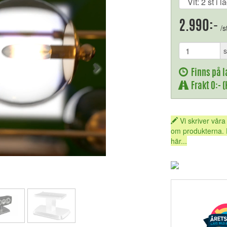
2.990:-
/s
s
Finns på l
Frakt 0:- 
Vi skriver våra
om produkterna. 
här...