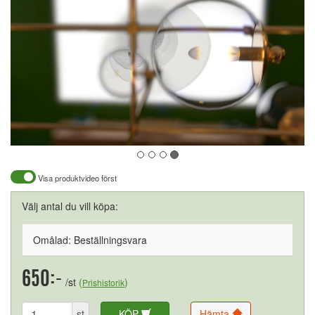
Visa produktvideo först
Välj antal du vill köpa:
Omålad: Beställningsvara
650:-
/st
(
)
Prishistorik
st
KÖP
Hämta