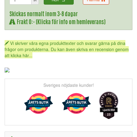
Skickas normalt inom 3-8 dagar
Frakt 0:- (Klicka för info om hemleverans)
Vi skriver våra egna produkttexter och svarar gärna på dina
frågor om produkterna. Du kan även skriva en recension genom
att klicka här...
Sveriges nöjdaste kunder!