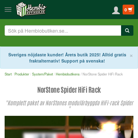
0
S
×
Sveriges nöjdaste kunder! Årets butik 2025! Alltid gratis
fraktalternativ! Support på svenska!
Start
Produkter
System/Paket
Hembiobutikens
/ NorStone Spider HiFi Rack
NorStone Spider HiFi Rack
"Komplett paket av NorStones modulärbyggda HiFi-rack Spider
"