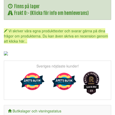
Finns på lager
Frakt 0:- (Klicka för info om hemleverans)
Vi skriver våra egna produkttexter och svarar gärna på dina
frågor om produkterna. Du kan även skriva en recension genom
att klicka här...
Sveriges nöjdaste kunder!
Butikslager och visningsstatus