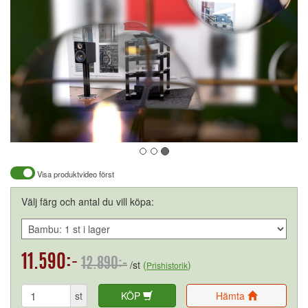
Visa produktvideo först
Välj färg och antal du vill köpa:
11.590:-
12.890:-
/st
(
)
Prishistorik
st
KÖP
Hämta