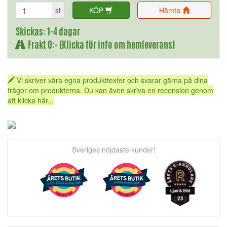
st
KÖP
Hämta
Skickas: 1-4 dagar
Frakt 0:- (Klicka för info om hemleverans)
Vi skriver våra egna produkttexter och svarar gärna på dina
frågor om produkterna. Du kan även skriva en recension genom
att klicka här...
Sveriges nöjdaste kunder!