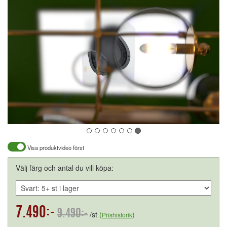
Visa produktvideo först
Välj färg och antal du vill köpa:
7.490:-
9.490:-
/st
(
)
Prishistorik