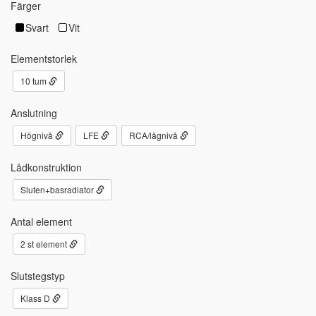
Färger
Svart
Vit
Elementstorlek
10 tum
Anslutning
Högnivå
LFE
RCA/lågnivå
Lådkonstruktion
Sluten+basradiator
Antal element
2 st element
Slutstegstyp
Klass D