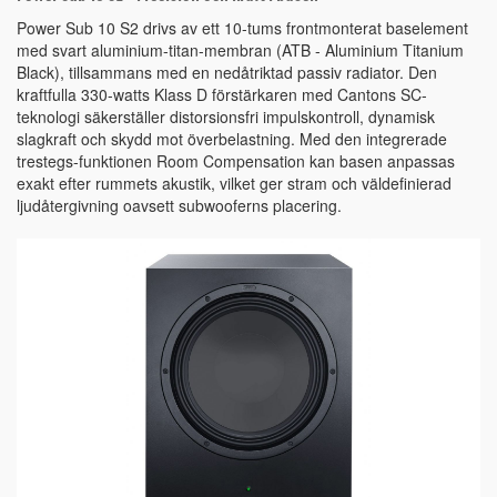
Power Sub 10 S2 drivs av ett 10-tums frontmonterat baselement
med svart aluminium-titan-membran (ATB - Aluminium Titanium
Black), tillsammans med en nedåtriktad passiv radiator. Den
kraftfulla 330-watts Klass D förstärkaren med Cantons SC-
teknologi säkerställer distorsionsfri impulskontroll, dynamisk
slagkraft och skydd mot överbelastning. Med den integrerade
trestegs-funktionen Room Compensation kan basen anpassas
exakt efter rummets akustik, vilket ger stram och väldefinierad
ljudåtergivning oavsett subwooferns placering.