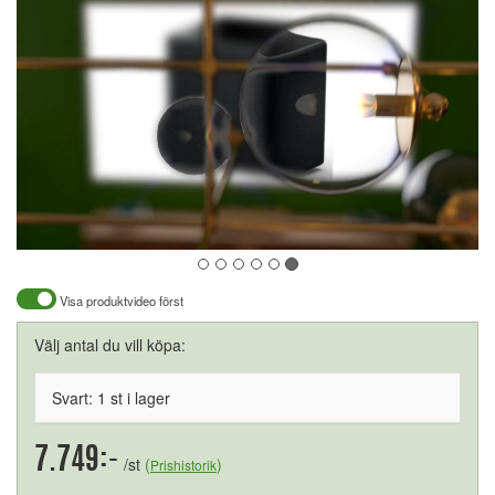
Visa produktvideo först
Välj antal du vill köpa:
Svart: 1 st i lager
7.749:-
/st
(
)
Prishistorik