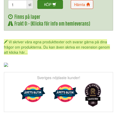
st
KÖP
Hämta
Finns på lager
Frakt 0:- (Klicka för info om hemleverans)
Vi skriver våra egna produkttexter och svarar gärna på dina
frågor om produkterna. Du kan även skriva en recension genom
att klicka här...
Sveriges nöjdaste kunder!