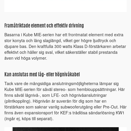
Framåtriktade element och effektiv drivning
Basarna i Kube MIE-serien har ett frontmatat element med extra
stor konyta och lång slaglängd, vilket ger högre ljudtryck och
djupare bas. Den kraftfulla 300 watts Klass D-förstärkaren arbetar
effektivt och håller sig sval, vilket säkerställer stabil prestanda
även vid höga volymer.
Kan anslutas med låg- eller högnivåkabel
Tack vare de mångsidiga anslutningsmöjligheterna lämpar sig
Kube MIE-serien för såväl stereo- som hembiouppsättningar. Här
finns såväl lågnivå-, som LFE- och högnivåanslutningar
(plintkoppling). Högnivån är suverän för dig som har en
förstärkare som saknar vanlig subwooferutgång eller Pre-Out. Här
finns även expansionsport för KEF:s trådlösa sändarlösning KW1
(ingår ej, köps till separat).