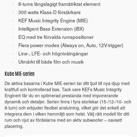
8-tums långslagigt framåtriktat element
300 watts Klass-D förstärkare
KEF Music Integrity Engine (MIE)
Intelligent Bass Extension (iBX)
EQ med tre förvalda rumspositioner
Flera power modes (Always on, Auto, 12V-trigger)
Line-, LFE- och högnivåingångar
Utmärkt till både film och musik
Kube MIE-serien
De aktiva basarna i Kube MIE-serien tar ditt ljud till nya djup med
kraftfull och kontrollerad bas. Tack vare KEFs Music Integrity
Engine® får du en optimerad prestanda med imponerande
dynamik och detaljer. Serien finns i fyra storlekar (15-/12-/10- och
8-tum) och erbjuder flexibel anslutning, vilket gör det enkelt att
integrera dem i vilken hemmiljö som helst. Välj rätt modell för ditt
rum och njut av fördelarna med en aktiv subwoofer – oavsett
placering.