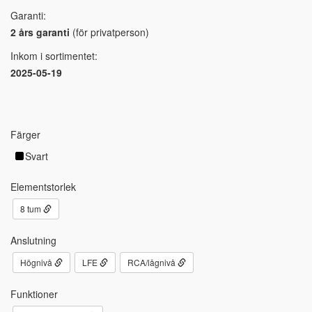
Garanti:
2 års garanti
(för privatperson)
Inkom i sortimentet:
2025-05-19
Färger
Svart
Elementstorlek
8 tum
Anslutning
Högnivå
LFE
RCA/lågnivå
Funktioner