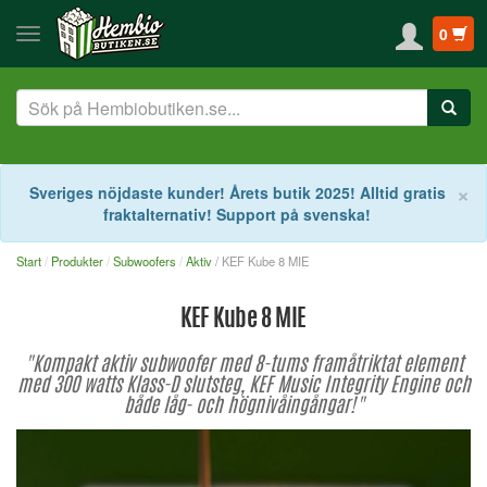
0
S
×
Sveriges nöjdaste kunder! Årets butik 2025! Alltid gratis
fraktalternativ! Support på svenska!
Start
Produkter
Subwoofers
Aktiv
/ KEF Kube 8 MIE
KEF Kube 8 MIE
"Kompakt aktiv subwoofer med 8-tums framåtriktat element
med 300 watts Klass-D slutsteg, KEF Music Integrity Engine och
både låg- och högnivåingångar!"