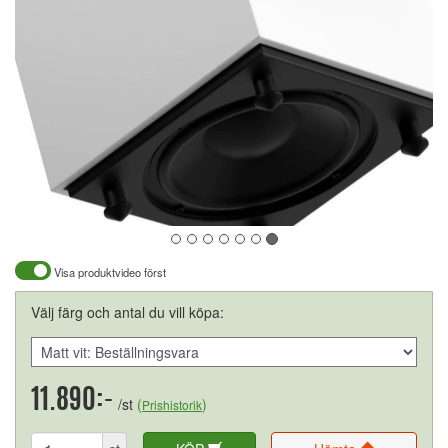
Visa produktvideo först
Välj färg och antal du vill köpa:
11.890:-
/st
(
)
Prishistorik