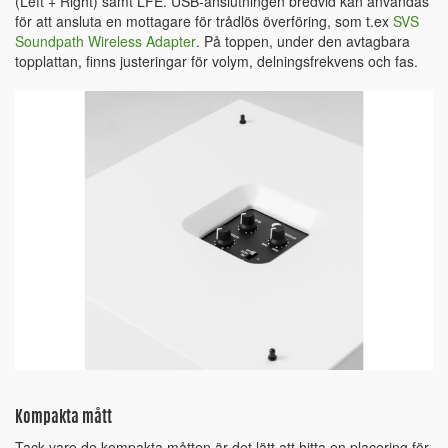
(Left + Right) samt LFE. USB-anslutningen bredvid kan användas
för att ansluta en mottagare för trådlös överföring, som t.ex
SVS
Soundpath Wireless Adapter
. På toppen, under den avtagbara
topplattan, finns justeringar för volym, delningsfrekvens och fas.
Kompakta mått
Tack vare de kompakta måtten är det lätt att hitta en placering för