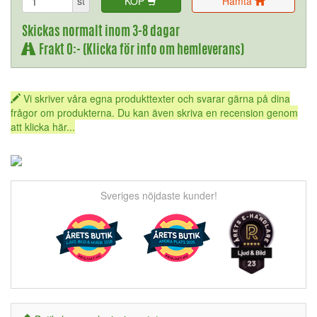
st
KÖP
Hämta
Skickas normalt inom 3-8 dagar
Frakt 0:- (Klicka för info om hemleverans)
Vi skriver våra egna produkttexter och svarar gärna på dina
frågor om produkterna. Du kan även skriva en recension genom
att klicka här...
Sveriges nöjdaste kunder!