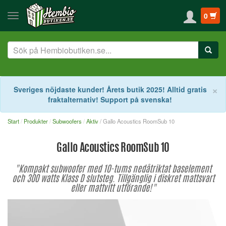
0
S
×
Sveriges nöjdaste kunder! Årets butik 2025! Alltid gratis
fraktalternativ! Support på svenska!
Start
Produkter
Subwoofers
Aktiv
/ Gallo Acoustics RoomSub 10
Gallo Acoustics RoomSub 10
"Kompakt subwoofer med 10-tums nedåtriktat baselement
och 300 watts Klass D slutsteg. Tillgänglig i diskret mattsvart
eller mattvitt utförande!"