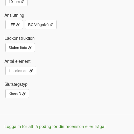
10 tum
Anslutning
LFE
RCA/lågnivå
Lådkonstruktion
Sluten låda
Antal element
1 st element
Slutstegstyp
Klass D
Logga in för att få poäng för din recension eller fråga!