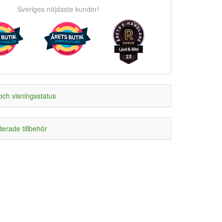
Sveriges nöjdaste kunder!
och visningsstatus
rade tillbehör