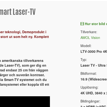
mart Laser-TV
Hur stor bild
ser teknologi, Demoprodukt i
Tillverkare:
 stort ut som helt ny. Komplett
AWOL Vision
Modell:
LTV-3000 Pro 4
Typ:
 amerikanska tillverkarens
ade Laser-TV), som ger dig en
Laser TV - Ultra
cerad endast 25 cm från väggen
Bildformat:
färger och suverän kontrast.
16:9 (Widescree
 via Smart-TV systemet och du
rsystemet eller koppla till ett
Upplösning:
4K UHD, 3840 x 2
Bildingångar:
3 x HDMI (eARC 