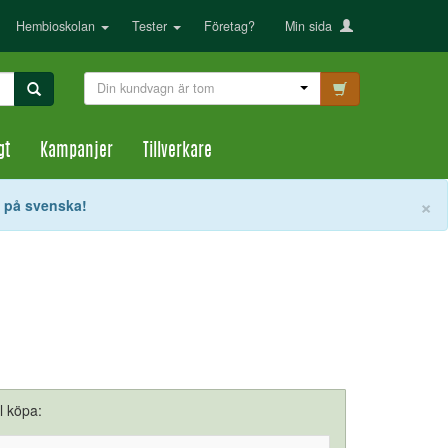
Hembioskolan
Tester
Företag?
Min sida
Din kundvagn är tom
gt
Kampanjer
Tillverkare
S
×
t på svenska!
ll köpa: