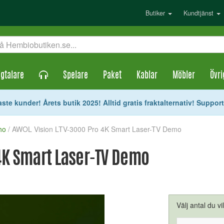
Butiker
Kundtjänst
gtalare
Spelare
Paket
Kablar
Möbler
Övri
ste kunder! Årets butik 2025! Alltid gratis fraktalternativ! Suppor
ho
/ AWOL Vision LTV-3000 Pro 4K Smart Laser-TV Demo
4K Smart Laser-TV Demo
Välj antal du vi