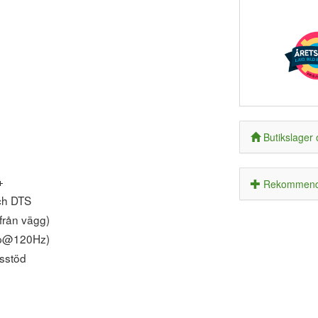
Butikslager 
+
Rekommende
och DTS
från vägg)
0p@120Hz)
sstöd