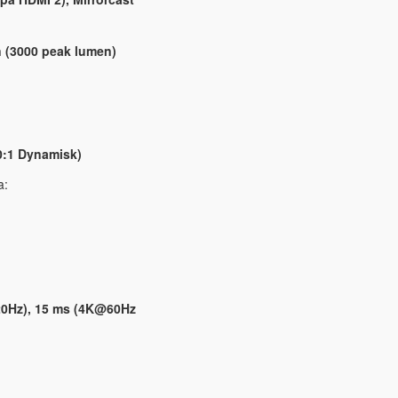
 (3000 peak lumen)
0:1 Dynamisk)
a:
0Hz), 15 ms (4K@60Hz