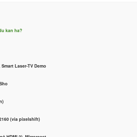
 du kan ha?
K Smart Laser-TV Demo
 Sho
n)
160 (via pixelshift)
på HDMI 2), Mirrorcast