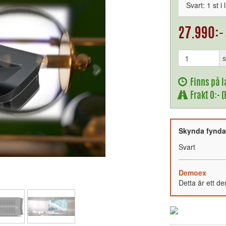
Svart: 1 st i 
27.990:-
s
Finns på l
Frakt 0:- 
Skynda fynda –
Svart
Demoex
Detta är ett d