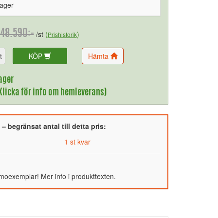
lager
48.590:-
/st
(
)
Prishistorik
t
KÖP
Hämta
ager
(Klicka för info om hemleverans)
 begränsat antal till detta pris:
1 st kvar
emoexemplar! Mer info i produkttexten.