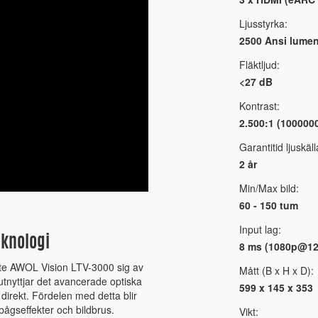
Ljusstyrka:
2500 Ansi lumen
Fläktljud:
<27 dB
Kontrast:
2.500:1 (100000
Garantitid ljuskäll
2 år
Min/Max bild:
60 - 150 tum
Input lag:
eknologi
8 ms (1080p@12
inte AWOL Vision LTV-3000 sig av
Mått (B x H x D):
et utnyttjar det avancerade optiska
599 x 145 x 353
 direkt. Fördelen med detta blir
bågseffekter och bildbrus.
Vikt: