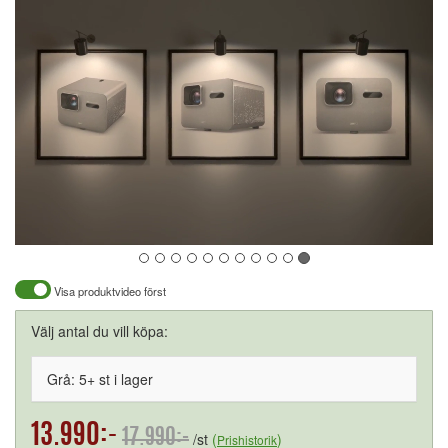
Visa produktvideo först
Välj antal du vill köpa:
Grå: 5+ st i lager
13.990:-
17.990:-
/st
(
)
Prishistorik