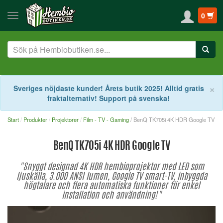
0
S
×
Sveriges nöjdaste kunder! Årets butik 2025! Alltid gratis
fraktalternativ! Support på svenska!
Start
Produkter
Projektorer
Film - TV - Gaming
/ BenQ TK705i 4K HDR Google TV
BenQ TK705i 4K HDR Google TV
"Snyggt designad 4K HDR hembioprojektor med LED som
ljuskälla, 3.000 ANSI lumen, Google TV smart-TV, inbyggda
högtalare och flera automatiska funktioner för enkel
installation och användning!"