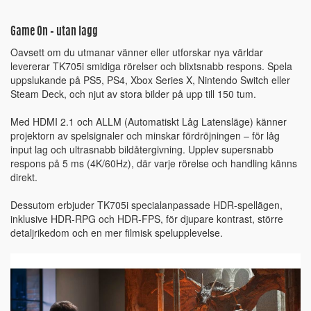
Game On – utan lagg
Oavsett om du utmanar vänner eller utforskar nya världar
levererar TK705i smidiga rörelser och blixtsnabb respons. Spela
uppslukande på PS5, PS4, Xbox Series X, Nintendo Switch eller
Steam Deck, och njut av stora bilder på upp till 150 tum.
Med HDMI 2.1 och ALLM (Automatiskt Låg Latensläge) känner
projektorn av spelsignaler och minskar fördröjningen – för låg
input lag och ultrasnabb bildåtergivning. Upplev supersnabb
respons på 5 ms (4K/60Hz), där varje rörelse och handling känns
direkt.
Dessutom erbjuder TK705i specialanpassade HDR-spellägen,
inklusive HDR-RPG och HDR-FPS, för djupare kontrast, större
detaljrikedom och en mer filmisk spelupplevelse.