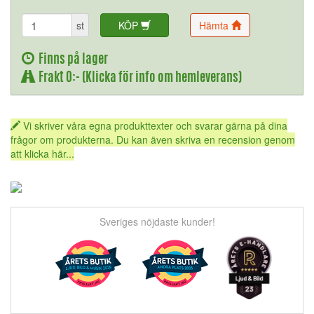
st
KÖP
Hämta
Finns på lager
Frakt 0:- (Klicka för info om hemleverans)
Vi skriver våra egna produkttexter och svarar gärna på dina
frågor om produkterna. Du kan även skriva en recension genom
att klicka här...
Sveriges nöjdaste kunder!