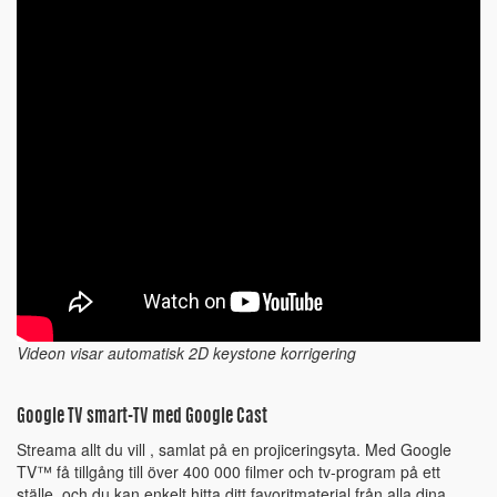
Videon visar automatisk 2D keystone korrigering
Google TV smart-TV med Google Cast
Streama allt du vill , samlat på en projiceringsyta. Med Google
TV™ få tillgång till över 400 000 filmer och tv-program på ett
ställe, och du kan enkelt hitta ditt favoritmaterial från alla dina