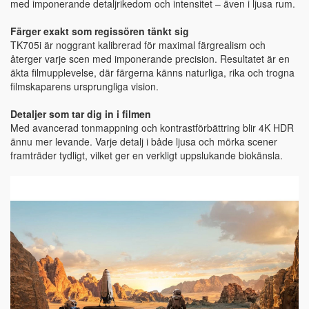
med imponerande detaljrikedom och intensitet – även i ljusa rum.
Färger exakt som regissören tänkt sig
TK705i är noggrant kalibrerad för maximal färgrealism och
återger varje scen med imponerande precision. Resultatet är en
äkta filmupplevelse, där färgerna känns naturliga, rika och trogna
filmskaparens ursprungliga vision.
Detaljer som tar dig in i filmen
Med avancerad tonmappning och kontrastförbättring blir 4K HDR
ännu mer levande. Varje detalj i både ljusa och mörka scener
framträder tydligt, vilket ger en verkligt uppslukande biokänsla.