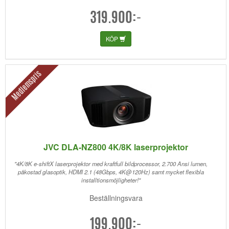
319.900:-
KÖP
Medlemspris
JVC DLA-NZ800 4K/8K laserprojektor
"4K/8K e-shiftX laserprojektor med kraftfull bildprocessor, 2.700 Ansi lumen,
påkostad glasoptik, HDMI 2.1 (48Gbps, 4K@120Hz) samt mycket flexibla
installtionsmöjligheter!"
Beställningsvara
199.900:-