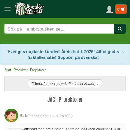
0
S
×
Sveriges nöjdaste kunder! Årets butik 2025! Alltid gratis
fraktalternativ! Support på svenska!
Start
Produkter
Projektorer
Filtrera/Sortera:
popularitet (mest visade)
JVC - Projektorer
Rafal
har recenserat
EH-TW7000
Jättenöjd med projektoren. Köpte det på Black Week för 10k kr 