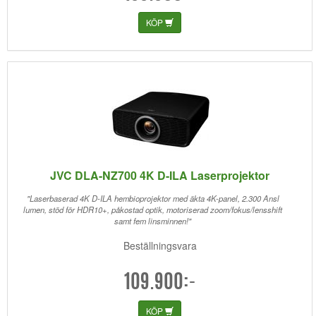
KÖP
JVC DLA-NZ700 4K D-ILA Laserprojektor
"Laserbaserad 4K D-ILA hembioprojektor med äkta 4K-panel, 2.300 Ansl
lumen, stöd för HDR10+, påkostad optik, motoriserad zoom/fokus/lensshift
samt fem linsminnen!"
Beställningsvara
109.900:-
KÖP