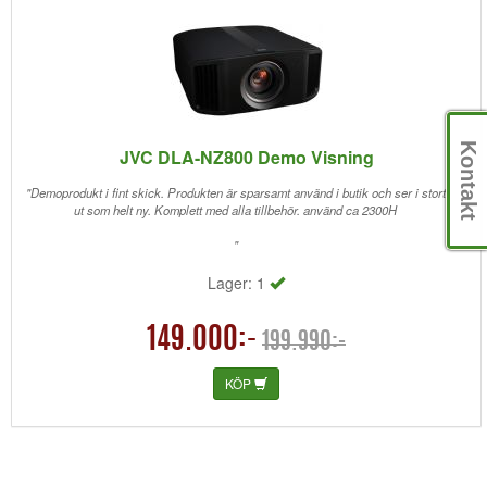
Kontakt
JVC DLA-NZ800 Demo Visning
"Demoprodukt i fint skick. Produkten är sparsamt använd i butik och ser i stort
ut som helt ny. Komplett med alla tillbehör. använd ca 2300H
"
Lager: 1
149.000:-
199.990:-
KÖP