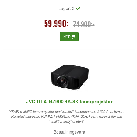
Lager: 2
59.990:-
74.900:-
KÖP
JVC DLA-NZ900 4K/8K laserprojektor
"4K/8K e-shiftX laserprojektor med kraftfull bildprocessor, 3.300 Ansi lumen,
påkostad glasoptik, HDMI 2.1 (48Gbps, 4K@120Hz) samt mycket flexibla
installtionsmöjligheter!"
Beställningsvara