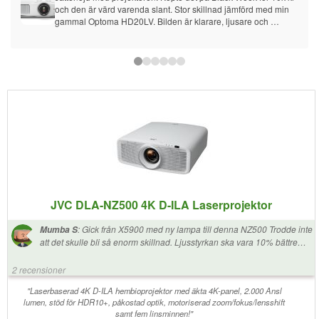
och den är värd varenda slant. Stor skillnad jämförd med min 
gammal Optoma HD20LV. Bilden är klarare, ljusare och 
färgerna är otroliga! Kanske svart kunde vara lite bättre men för 
det pris kan man inte klaga. Också 3LCD tech hindrar 
regnbåge effekten och det är gamechanger för mig. Jag 
kommer aldrig tillbaka till DLP projektor. Det stor på hylla över 
soffa och kastar 110tum bild på vit väg (ska måla den grå för att 
fa bättre svart) från 330cm. Det är tillräckligt tyst. Ljusstyrka är 
ganska hög. På natten använder jag 40% starkhet och man 
kan säkert titta TV på dagen med "bright cinema" mode.
JVC DLA-NZ500 4K D-ILA Laserprojektor
:
Gick från X5900 med ny lampa till denna NZ500 Trodde inte
Mumba S
att det skulle bli så enorm skillnad. Ljusstyrkan ska vara 10% bättre
men upplevs betydligt mera. Upplösningen och skärpan är en HELT
annan nivå. Svärtan är fortfarande magisk. Jag kan inte vara mera
2 recensioner
nöjd än detta. Slog alla mina förväntningar. Kör denna på en 150" 2.35
XY Screens Max4K vilket är i största laget. kör jag den i 16/9 vilket
"Laserbaserad 4K D-ILA hembioprojektor med äkta 4K-panel, 2.000 Ansl
lumen, stöd för HDR10+, påkostad optik, motoriserad zoom/fokus/lensshift
motsvarar 120" så är det lite bättre tryck i bilden. Nu bara spara ihop till
samt fem linsminnen!"
en MadVr Core Mk2