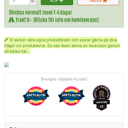
st
KÖP
Hämta
Skickas normalt inom 1-4 dagar
Frakt 0:- (Klicka för info om hemleverans)
Vi skriver våra egna produkttexter och svarar gärna på dina
frågor om produkterna. Du kan även skriva en recension genom
att klicka här...
Sveriges nöjdaste kunder!