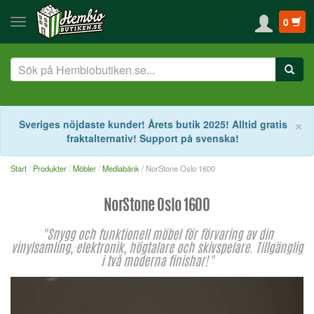
0
S
×
Sveriges nöjdaste kunder! Årets butik 2025! Alltid gratis
fraktalternativ! Support på svenska!
Start
Produkter
Möbler
Mediabänk
/ NorStone Oslo 1600
NorStone Oslo 1600
"Snygg och funktionell möbel för förvaring av din
vinylsamling, elektronik, högtalare och skivspelare. Tillgänglig
i två moderna finishar!"