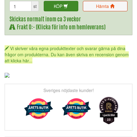
st
KÖP
Hämta
Skickas normalt inom ca 3 veckor
Frakt 0:- (Klicka för info om hemleverans)
Vi skriver våra egna produkttexter och svarar gärna på dina
frågor om produkterna. Du kan även skriva en recension genom
att klicka här...
Sveriges nöjdaste kunder!