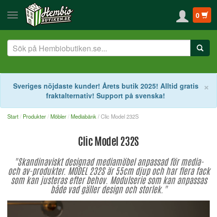
0
S
×
Sveriges nöjdaste kunder! Årets butik 2025! Alltid gratis
fraktalternativ! Support på svenska!
Start
Produkter
Möbler
Mediabänk
/ Clic Model 232S
Clic Model 232S
"Skandinaviskt designad mediamöbel anpassad för media-
och av-produkter. MODEL 232S är 55cm djup och har flera fack
som kan justeras efter behov. Modulserie som kan anpassas
både vad gäller design och storlek."