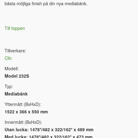
bästa möjliga finish på din nya mediabänk.
Till toppen
Tillverkare:
Clic
Modell:
Model 232S
Typ:
Mediabänk
Yttermått (BxHxD):
1522 x 366 x 550 mm
Innermått (BxHxD):
Utan lucka: 1478*/482 x 322/162* x 489 mm
Med lucka: 1478*/482 x 322/162* x 473 mm