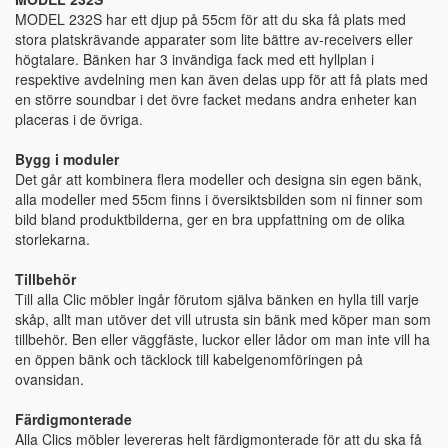
MODEL 232S har ett djup på 55cm för att du ska få plats med
stora platskrävande apparater som lite bättre av-receivers eller
högtalare. Bänken har 3 invändiga fack med ett hyllplan i
respektive avdelning men kan även delas upp för att få plats med
en större soundbar i det övre facket medans andra enheter kan
placeras i de övriga.
Bygg i moduler
Det går att kombinera flera modeller och designa sin egen bänk,
alla modeller med 55cm finns i översiktsbilden som ni finner som
bild bland produktbilderna, ger en bra uppfattning om de olika
storlekarna.
Tillbehör
Till alla Clic möbler ingår förutom själva bänken en hylla till varje
skåp, allt man utöver det vill utrusta sin bänk med köper man som
tillbehör. Ben eller väggfäste, luckor eller lådor om man inte vill ha
en öppen bänk och täcklock till kabelgenomföringen på
ovansidan.
Färdigmonterade
Alla Clics möbler levereras helt färdigmonterade för att du ska få