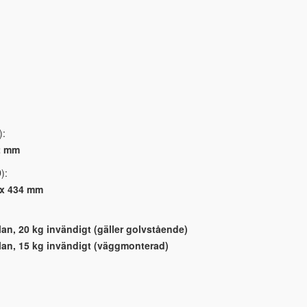
):
2 mm
):
 x 434 mm
lan, 20 kg invändigt (gäller golvstående)
plan, 15 kg invändigt (väggmonterad)