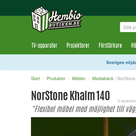
TV-apparater
Projektorer
Förstärkare
Hö
Sveriges nöjda
Start
Produkter
Möbler
Mediabänk
/ NorStone
NorStone Khalm 140
2 recensio
"Flexibel möbel med möjlighet till vägg