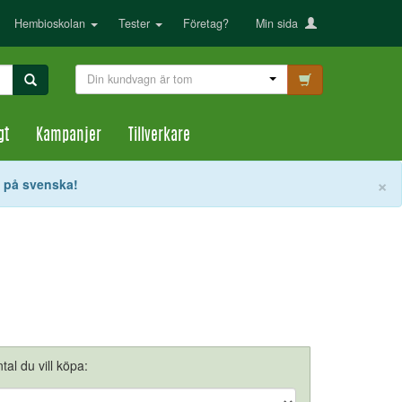
Hembioskolan
Tester
Företag?
Min sida
Din kundvagn är tom
gt
Kampanjer
Tillverkare
S
×
t på svenska!
tal du vill köpa: