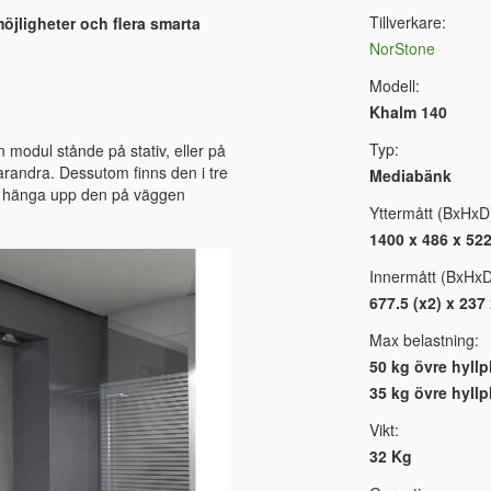
Tillverkare:
jligheter och flera smarta
NorStone
Modell:
Khalm 140
Typ:
modul stånde på stativ, eller på
randra. Dessutom finns den i tre
Mediabänk
ar hänga upp den på väggen
Yttermått (BxHxD
1400 x 486 x 52
Innermått (BxHxD
677.5 (x2) x 237
Max belastning:
50 kg övre hyllp
35 kg övre hyll
Vikt:
32 Kg