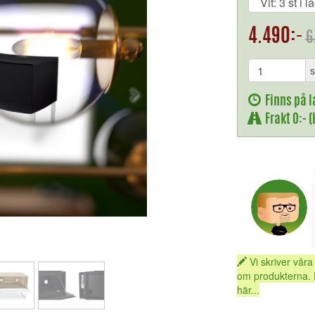
4.490:-
6
s
Finns på l
Frakt 0:- 
Vi skriver våra
om produkterna. 
här...