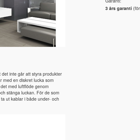
Garanti:
3 års garanti
(för
et inte går att styra produkter
här med en diskret lucka som
 det med luftflöde genom
e och stänga luckan. För de som
 ta ut kablar i både under- och