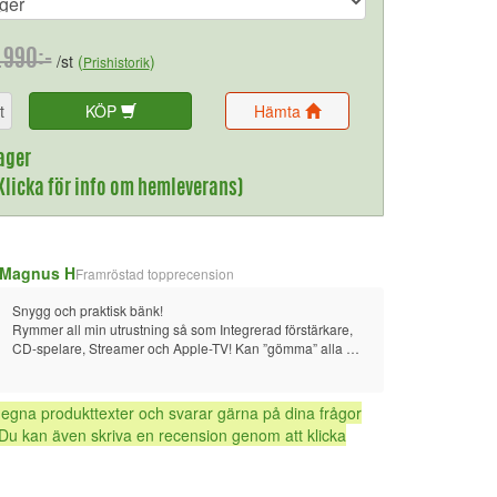
.990:-
/st
(
)
Prishistorik
t
KÖP
Hämta
ager
(Klicka för info om hemleverans)
Magnus H
Framröstad topprecension
Snygg och praktisk bänk!
Rymmer all min utrustning så som Integrerad förstärkare, 
CD-spelare, Streamer och Apple-TV! Kan ”gömma” alla 
kablar i eller på baksidan av bänken. Inga fler dammråttor 
som tidigare. Stabilt bygge som även passar färgmässigt 
bättre ihop med mina nya golvhögtalare. Frun är nöjd och 
 egna produkttexter och svarar gärna på dina frågor
då är jag också nöjd. 😃
Du kan även skriva en recension genom att klicka