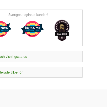
Sveriges nöjdaste kunder!
och visningsstatus
rade tillbehör