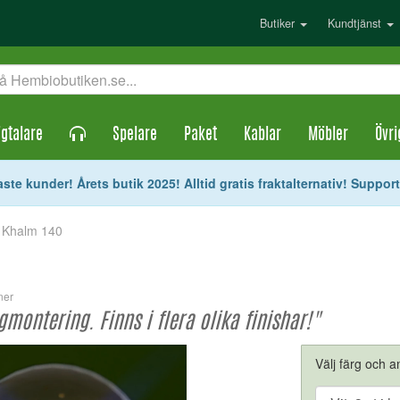
Butiker
Kundtjänst
gtalare
Spelare
Paket
Kablar
Möbler
Övri
ste kunder! Årets butik 2025! Alltid gratis fraktalternativ! Suppor
 Khalm 140
ner
montering. Finns i flera olika finishar!"
Välj färg och an