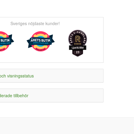
Sveriges nöjdaste kunder!
och visningsstatus
rade tillbehör