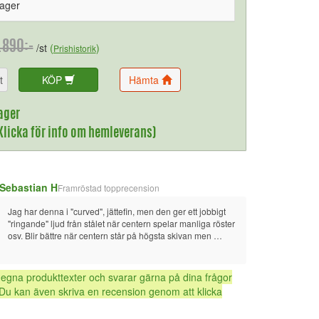
lager
.890:-
/st
(
)
Prishistorik
t
KÖP
Hämta
ager
(Klicka för info om hemleverans)
Sebastian H
Framröstad topprecension
Jag har denna i "curved", jättefin, men den ger ett jobbigt 
"ringande" ljud från stålet när centern spelar manliga röster 
osv. Blir bättre när centern står på högsta skivan men 
fortfarande hörbart 3 meter bort. Den ringande resonansen 
håller sig kvar i mer än en sekund ibland, vilket kan vara 
rätt så distraherande. Ursäkta stöket på bilden, testade 
 egna produkttexter och svarar gärna på dina frågor
möblering.
Du kan även skriva en recension genom att klicka