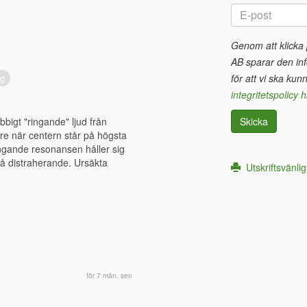
Genom att klicka
AB sparar den inf
för att vi ska kun
g
integritetspolicy h
bigt "ringande" ljud från 
Skicka
tre när centern står på högsta 
ngande resonansen håller sig 
så distraherande. Ursäkta 
Utskriftsvänlig
för 7 mån. sen