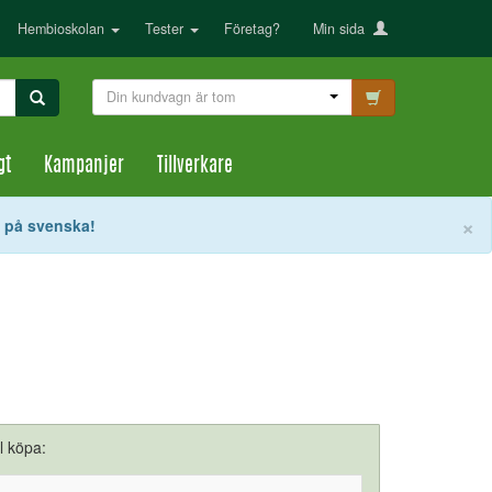
Hembioskolan
Tester
Företag?
Min sida
Din kundvagn är tom
gt
Kampanjer
Tillverkare
S
×
t på svenska!
ll köpa: