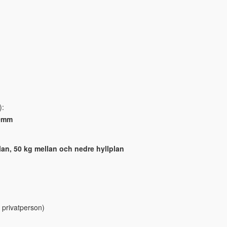
):
00mm
lan, 50 kg mellan och nedre hyllplan
 privatperson)