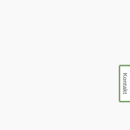
Kontakt
nsdämpande material som är tunnt, formbart och lätt att gömma på delar