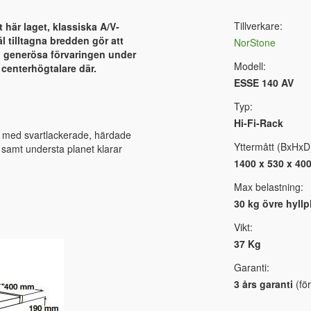
Tillverkare:
 här laget, klassiska A/V-
 tilltagna bredden gör att
NorStone
en generösa förvaringen under
Modell:
 centerhögtalare där.
ESSE 140 AV
Typ:
Hi-Fi-Rack
ål med svartlackerade, härdade
Yttermått (BxHxD
- samt understa planet klarar
1400 x 530 x 4
Max belastning:
30 kg övre hyllp
Vikt:
37 Kg
Garanti:
3 års garanti
(för