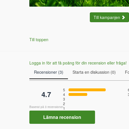
Till kampanjen
Till toppen
Logga in för att få poäng för din recension eller fråga!
Recensioner (3)
Starta en diskussion (0)
F
5
4.7
4
3
2
Baserat på 3 recensioner
1
Lämna recension