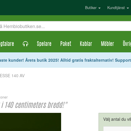
Butiker
Kundtjänst
gtalare
Spelare
Paket
Kablar
Möbler
Övri
ste kunder! Årets butik 2025! Alltid gratis fraktalternativ! Suppor
 ESSE 140 AV
ioner
i 140 centimeters bredd!"
Välj antal du vi