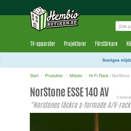
TV-apparater
Projektorer
Förstärkare
Hö
Sveriges nöjda
Start
Produkter
Möbler
Hi-Fi-Rack
/ NorStone
NorStone ESSE 140 AV
3 recens
"Norstones läckra s-formade A/V-rack 