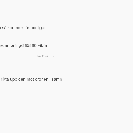
n så kommer förmodligen 
or/dampning/385880-vibra-
för 7 mån. sen
ag rikta upp den mot öronen i samma veva. Har också funderat på resona