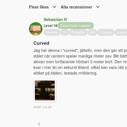
Flest likes
Alla recensioner
Sebastian H
Level 18
Deep Color Crawler
Hembio
TV
Projektor
Hifi
Hörlurar
Gamin
Curved
Jag har denna i "curved", jättefin, men den ger ett job
stålet när centern spelar manliga röster osv. Blir bät
skivan men fortfarande hörbart 3 meter bort. Den ri
kvar i mer än en sekund ibland, vilket kan vara rätt 
stöket på bilden, testade möblering.
ESSE 140 AV
5