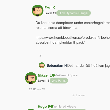
Emil K
Level 19
High Dynamic Ranger
Du kan testa dämpfötter under centerhögtalare
resonanserna att försvinna. 
https://www.hembiobutiken.se/produkter/tillbeh
absorbent-dampkuddar-8-pack/
2
Sebastian H
Det har du rätt i, då kan j
Mikael E
Verifierad köpare
Level 15
24p Purist
ESSE 140 AV
för 2 år sen
Hugo R
Verifierad köpare