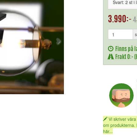
Svart: 2 st i 
3.990:-
4
s
Finns på l
Frakt 0:- 
Vi skriver våra
om produkterna. 
här...