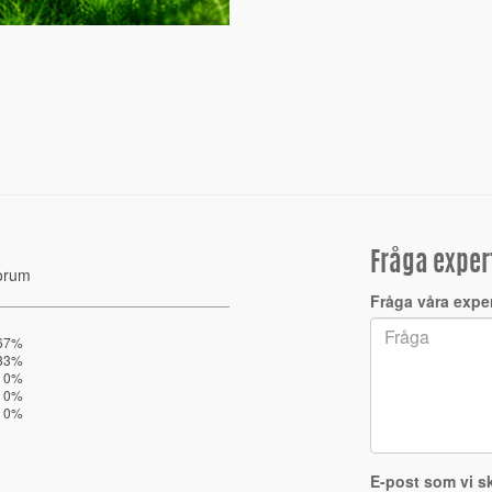
Fråga exper
orum
Fråga våra expe
67%
33%
0%
0%
0%
E-post som vi sk