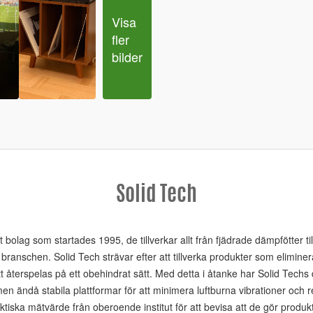
Visa 
fler 
bilder
Solid Tech
 bolag som startades 1995, de tillverkar allt från fjädrade dämpfötter til
 branschen. Solid Tech strävar efter att tillverka produkter som eliminera
att återspelas på ett obehindrat sätt. Med detta i åtanke har Solid Tec
men ändå stabila plattformar för att minimera luftburna vibrationer och 
aktiska mätvärde från oberoende institut för att bevisa att de gör produk