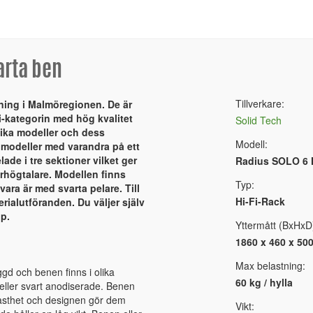
arta ben
Tillverkare:
kning i Malmöregionen. De är
-kategorin med hög kvalitet
Solid Tech
lika modeller och dess
Modell:
modeller med varandra på ett
ade i tre sektioner vilket ger
Radius SOLO 6 
rhögtalare. Modellen finns
Typ:
vara är med svarta pelare. Till
Hi-Fi-Rack
erialutföranden. Du väljer själv
pp.
Yttermått (BxHxD
1860 x 460 x 50
Max belastning:
ggd och benen finns i olika
60 kg / hylla
r eller svart anodiserade. Benen
lfasthet och designen gör dem
Vikt: