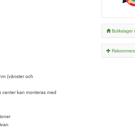
Butikslager 
Rekommende
mm (vänster och
n center kan monteras med
tioner
kivan