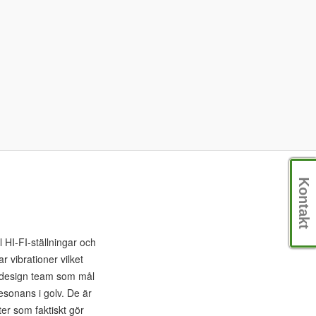
Kontakt
l HI-FI-ställningar och
r vibrationer vilket
hs design team som mål
resonans i golv. De är
ter som faktiskt gör