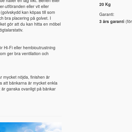
e håller en låg vikt. Benen eller
20 Kg
r-utföranden eller vit eller
 (golvskydd kan köpas till som
Garanti:
ch bra placering på golvet. I
3 års garanti
(för
ket gör att du kan hitta en möbel
gtalarstativ.
 Hi-Fi eller hembioutrustning
om ger bra ventilation och
är mycket nöjda, finishen är
ts att bänkarna är mycket enkla
ket är ganska ovanligt på bänkar