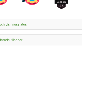
och visningsstatus
rade tillbehör