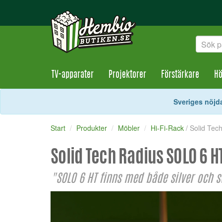
TV-apparater
Projektorer
Förstärkare
Hö
Sveriges nöjda
Start
Produkter
Möbler
Hi-Fi-Rack
/ Solid Te
Solid Tech Radius SOLO 6 H
"SOLO 6 HT finns med både silver och s