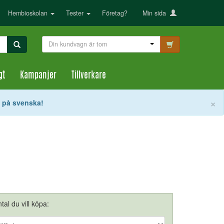
Hembioskolan
Tester
Företag?
Min sida
Din kundvagn är tom
gt
Kampanjer
Tillverkare
S
×
t på svenska!
tal du vill köpa: