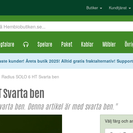
Butiker
Kundtjänst
gtalare
Spelare
Paket
Kablar
Möbler
Övri
ste kunder! Årets butik 2025! Alltid gratis fraktalternativ! Suppor
ch Radius SOLO 6 HT Svarta ben
T Svarta ben
varta ben. Denna artikel är med svarta ben."
Välj färg och an