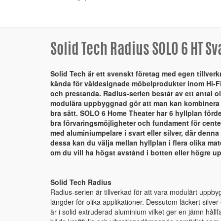
Solid Tech Radius SOLO 6 HT Sv
Solid Tech är ett svenskt företag med egen tillver
kända för väldesignade möbelprodukter inom Hi-Fi
och prestanda. Radius-serien består av ett antal o
modulära uppbyggnad gör att man kan kombinera 
bra sätt. SOLO 6 Home Theater har 6 hyllplan fördel
bra förvaringsmöjligheter och fundament för cente
med aluminiumpelare i svart eller silver, där denna 
dessa kan du välja mellan hyllplan i flera olika mat
om du vill ha högst avstånd i botten eller högre u
Solid Tech Radius
Radius-serien är tillverkad för att vara modulärt uppby
längder för olika applikationer. Dessutom läckert silve
är i solid extruderad aluminium vilket ger en jämn hål