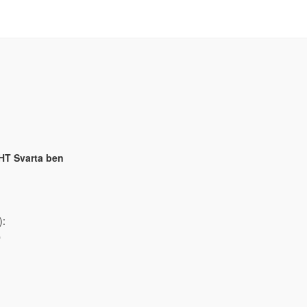
HT Svarta ben
):
0