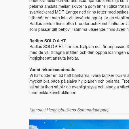
både kraftfulla och vibrationsdämpande samtidigt som d
pelarna ansluts mellan skivorna som finns i olika träfane
svartlackerad MDF. Längst ned finns fötter med spikes
tillbehör om man inte vill använda egna) för en stabil o
Radius-serien finns olika bredder och kombinationer vil
som passar ditt behov, i samma utseende finns även hö
Radius SOLO 6 HT
Radius SOLO 6 HT har sex hyllplan och är anpassad för
med de väl tilltagna måtten och den öppna lösningen s
möjlighet att ansluta kablar.
Varmt rekommenderade
Vi har under en tid haft bänkarna i våra butiker och vi 
mycket bra både på själva hyllplanen och pelarna. Tro
att sätta ihop så blir de ovanligt styva och stadiga vil
med enkla konstruktioner.
Kampanj:Hembiobutikens Sommarkampanj!