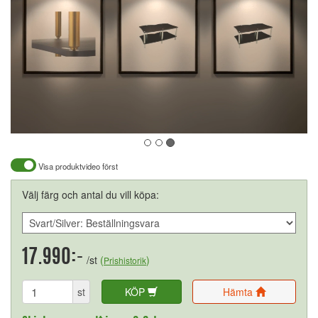
Visa produktvideo först
Välj färg och antal du vill köpa:
17.990:-
/st
(
)
Prishistorik
st
KÖP
Hämta