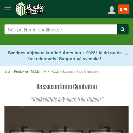
0
S
×
Sveriges nöjdaste kunder! Årets butik 2025! Alltid gratis
fraktalternativ! Support på svenska!
Start
Produkter
Möbler
Hi-Fi-Rack
/ Bassocontinuo Cymbalon
Bassocontinuo Cymbalon
"Högkvalitets A/V-Rack från Italien!"