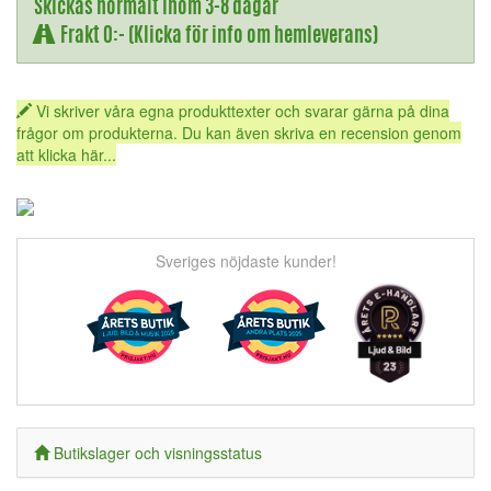
Skickas normalt inom 3-8 dagar
Frakt 0:- (Klicka för info om hemleverans)
Vi skriver våra egna produkttexter och svarar gärna på dina
frågor om produkterna. Du kan även skriva en recension genom
att klicka här...
Sveriges nöjdaste kunder!
Butikslager och visningsstatus