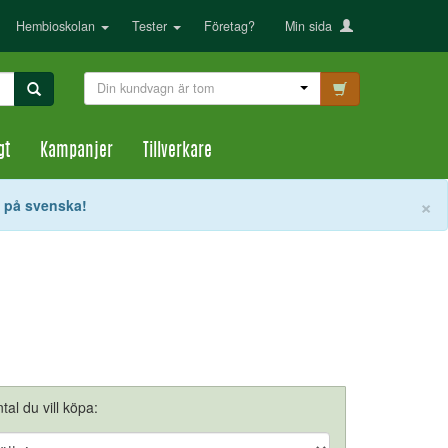
Hembioskolan
Tester
Företag?
Min sida
Din kundvagn är tom
gt
Kampanjer
Tillverkare
S
×
t på svenska!
tal du vill köpa: