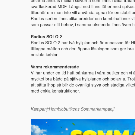
pelarna ansluts mellan skivorna som finns i olika träfane
svartlackerad MDF. Längst ned finns fötter med spikes
tillbehör om man inte vill använda egna) för en stabil o
Radius-serien finns olika bredder och kombinationer vil
som passar ditt behov, i samma utseende finns även hö
Radius SOLO 2
Radius SOLO 2 har två hyllplan och är anpassad för Hi
tilltagna måtten och den öppna lösningen som ger bra v
ansluta kablar.
Varmt rekommenderade
Vi har under en tid haft bänkarna i våra butiker och vi 
mycket bra både på själva hyllplanen och pelarna. Tro
att sätta ihop så blir de ovanligt styva och stadiga vil
med enkla konstruktioner.
Kampanj:Hembiobutikens Sommarkampanj!