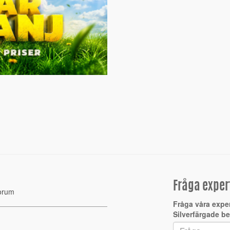
Fråga exper
orum
Fråga våra expe
Silverfärgade b