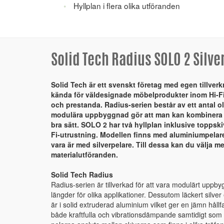
Hyllplan i flera olika utföranden
Solid Tech Radius SOLO 2 Silv
Solid Tech är ett svenskt företag med egen tillver
kända för väldesignade möbelprodukter inom Hi-Fi
och prestanda. Radius-serien består av ett antal o
modulära uppbyggnad gör att man kan kombinera 
bra sätt. SOLO 2 har två hyllplan inklusive toppsk
Fi-utrustning. Modellen finns med aluminiumpelare i
vara är med silverpelare. Till dessa kan du välja mel
materialutföranden.
Solid Tech Radius
Radius-serien är tillverkad för att vara modulärt uppby
längder för olika applikationer. Dessutom läckert silve
är i solid extruderad aluminium vilket ger en jämn hål
både kraftfulla och vibrationsdämpande samtidigt som d