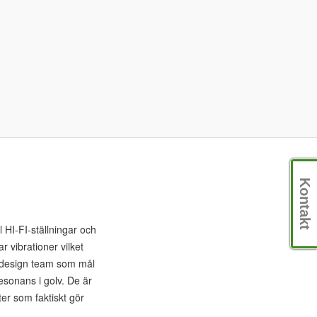
Kontakt
l HI-FI-ställningar och
r vibrationer vilket
hs design team som mål
resonans i golv. De är
ter som faktiskt gör