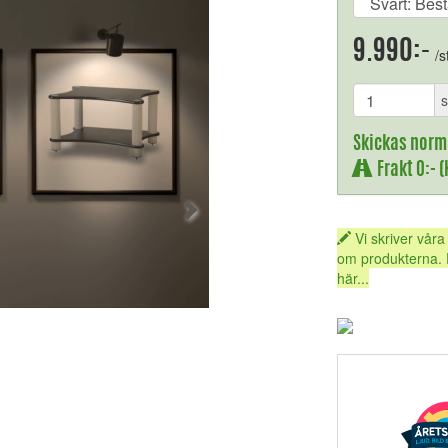
9.990:-
/s
s
Skickas norm
Frakt 0:- 
Vi skriver våra
om produkterna. 
här...