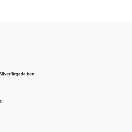
ilverfärgade ben
):