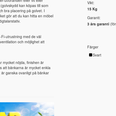
r-utföranden eller vit eller
Vikt:
 (golvskydd kan köpas till som
15 Kg
ch bra placering på golvet. I
ket gör att du kan hitta en möbel
Garanti:
gtalarstativ.
3 års garanti
(för
-Fi-utrustning med de väl
entilation och möjlighet att
Färger
Svart
är mycket nöjda, finishen är
ts att bänkarna är mycket enkla
ket är ganska ovanligt på bänkar