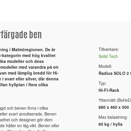
erfärgade ben
Tillverkare:
kning i Malmöregionen. De är
-kategorin med hög kvalitet
Solid Tech
lika modeller och dess
Modell:
modeller med varandra på ett
ivan med lämplig bredd för Hi-
Radius SOLO 2 S
 svart eller silver, där denna
Typ:
lan hyllplan i flera olika
Hi-Fi-Rack
Yttermått (BxHxD
680 x 460 x 500
ggd och benen finns i olika
r eller svart anodiserade. Benen
Max belastning:
lfasthet och designen gör dem
60 kg / hylla
e håller en låg vikt. Benen eller