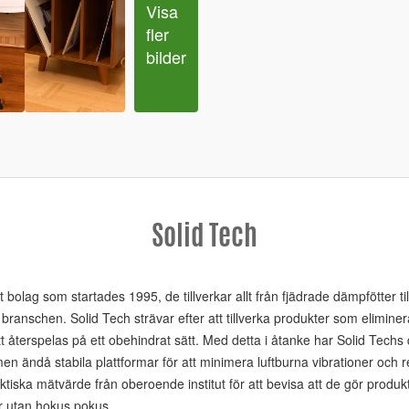
Visa 
fler 
bilder
Solid Tech
 bolag som startades 1995, de tillverkar allt från fjädrade dämpfötter til
 branschen. Solid Tech strävar efter att tillverka produkter som eliminera
att återspelas på ett obehindrat sätt. Med detta i åtanke har Solid Tec
men ändå stabila plattformar för att minimera luftburna vibrationer och 
aktiska mätvärde från oberoende institut för att bevisa att de gör produk
iser utan hokus pokus.