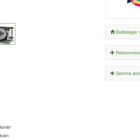
Butikslager 
Rekommende
Samma serie
tioner
kivan