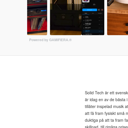
Powered by GAMIFIERA.®
Solid Tech är ett svenskt
är idag en av de bästa i
tillåter inspelad musik 
att få fram fysiskt små 
duktiga på att ta fram f
skillnad, till rimliga pr