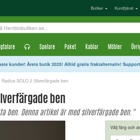
Butiker
Kundtjänst
gtalare
Spelare
Paket
Kablar
Möbler
Övri
ste kunder! Årets butik 2025! Alltid gratis fraktalternativ! Suppor
h Radius SOLO 2 Silverfärgade ben
ilverfärgade ben
ta ben. Denna artikel är med silverfärgade ben."
Välj färg och an