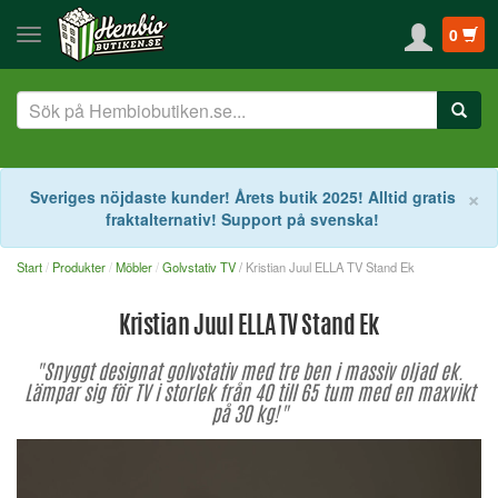
0
S
×
Sveriges nöjdaste kunder! Årets butik 2025! Alltid gratis
fraktalternativ! Support på svenska!
Start
Produkter
Möbler
Golvstativ TV
/ Kristian Juul ELLA TV Stand Ek
Kristian Juul ELLA TV Stand Ek
"Snyggt designat golvstativ med tre ben i massiv oljad ek.
Lämpar sig för TV i storlek från 40 till 65 tum med en maxvikt
på 30 kg!"