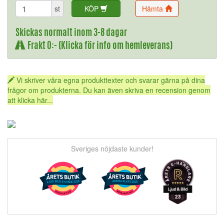
st
KÖP
Hämta
Skickas normalt inom 3-8 dagar
Frakt 0:- (Klicka för info om hemleverans)
Vi skriver våra egna produkttexter och svarar gärna på dina
frågor om produkterna. Du kan även skriva en recension genom
att klicka här...
Sveriges nöjdaste kunder!