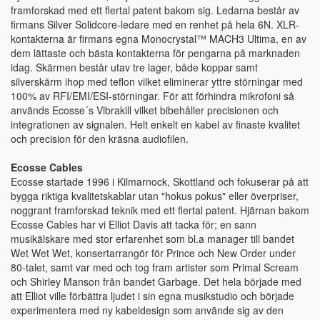
framforskad med ett flertal patent bakom sig. Ledarna består av
firmans Silver Solidcore-ledare med en renhet på hela 6N. XLR-
kontakterna är firmans egna Monocrystal™ MACH3 Ultima, en av
dem lättaste och bästa kontakterna för pengarna på marknaden
idag. Skärmen består utav tre lager, både koppar samt
silverskärm ihop med teflon vilket eliminerar yttre störningar med
100% av RFI/EMI/ESI-störningar. För att förhindra mikrofoni så
används Ecosse´s Vibrakill vilket bibehåller precisionen och
integrationen av signalen. Helt enkelt en kabel av finaste kvalitet
och precision för den kräsna audiofilen.
Ecosse Cables
Ecosse startade 1996 i Kilmarnock, Skottland och fokuserar på att
bygga riktiga kvalitetskablar utan "hokus pokus" eller överpriser,
noggrant framforskad teknik med ett flertal patent. Hjärnan bakom
Ecosse Cables har vi Elliot Davis att tacka för; en sann
musikälskare med stor erfarenhet som bl.a manager till bandet
Wet Wet Wet, konsertarrangör för Prince och New Order under
80-talet, samt var med och tog fram artister som Primal Scream
och Shirley Manson från bandet Garbage. Det hela började med
att Elliot ville förbättra ljudet i sin egna musikstudio och började
experimentera med ny kabeldesign som använde sig av den