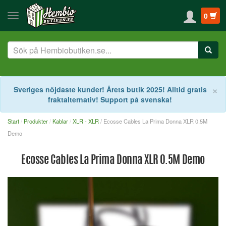
0
S
×
Sveriges nöjdaste kunder! Årets butik 2025! Alltid gratis
fraktalternativ! Support på svenska!
Start
Produkter
Kablar
XLR - XLR
/ Ecosse Cables La Prima Donna XLR 0.5M
Demo
Ecosse Cables La Prima Donna XLR 0.5M Demo