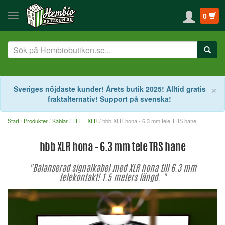
0
S
×
Sveriges nöjdaste kunder! Årets butik 2025! Alltid gratis
fraktalternativ! Support på svenska!
Start
Produkter
Kablar
TELE XLR
/ hbb XLR hona - 6.3 mm tele TRS hane
hbb XLR hona - 6.3 mm tele TRS hane
"Balanserad signalkabel med XLR hona till 6.3 mm
telekontakt! 1.5 meters längd. "