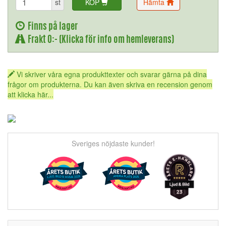
st
KÖP
Hämta
Finns på lager
Frakt 0:- (Klicka för info om hemleverans)
Vi skriver våra egna produkttexter och svarar gärna på dina
frågor om produkterna. Du kan även skriva en recension genom
att klicka här...
Sveriges nöjdaste kunder!